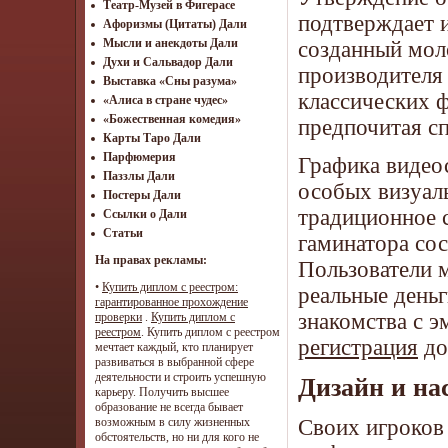
Театр-Музей в Фигерасе
подтверждает и
Афоризмы (Цитаты) Дали
Мысли и анекдоты Дали
созданный мол
Духи и Сальвадор Дали
производителя 
Выставка «Сны разума»
классических 
«Алиса в стране чудес»
«Божественная комедия»
предпочитая с
Карты Таро Дали
Парфюмерия
Графика видеос
Паззлы Дали
особых визуаль
Постеры Дали
традиционное 
Ссылки о Дали
Статьи
гаминатора сос
На правах рекламы:
Пользователи м
•
Купить диплом с реестром:
реальные деньг
гарантированное прохождение
знакомства с 
проверки
.
Купить диплом с
реестром
. Купить диплом с реестром
регистрация
до
мечтает каждый, кто планирует
развиваться в выбранной сфере
деятельности и строить успешную
Дизайн и на
карьеру. Получить высшее
образование не всегда бывает
Своих игроков 
возможным в силу жизненных
обстоятельств, но ни для кого не