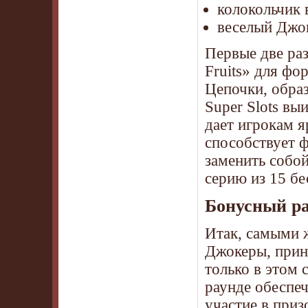
колокольчик в
веселый Джо
Первые две ра
Fruits» для фо
Цепочки, обра
Super Slots в
дает игрокам я
способствует 
заменить собой
серию из 15 б
Бонусный ра
Итак, самыми ж
Джокеры, прин
только в этом 
раунде обеспе
участие в при