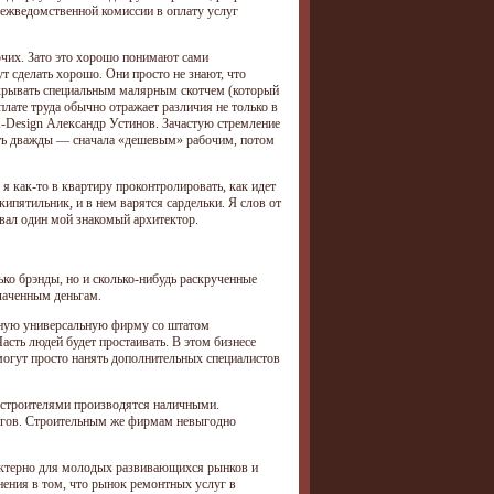
межведомственной комиссии в оплату услуг
бочих. Зато это хорошо понимают сами
т сделать хорошо. Они просто не знают, что
окрывать специальным малярным скотчем (который
плате труда обычно отражает различия не только в
A-Design Александр Устинов. Зачастую стремление
тить дважды — сначала «дешевым» рабочим, потом
я как-то в квартиру проконтролировать, как идет
ипятильник, и в нем варятся сардельки. Я слов от
ывал один мой знакомый архитектор.
ко брэнды, но и сколько-нибудь раскрученные
плаченным деньгам.
упную универсальную фирму со штатом
сть людей будет простаивать. В этом бизнесе
огут просто нанять дополнительных специалистов
 строителями производятся наличными.
логов. Строительным же фирмам невыгодно
актерно для молодых развивающихся рынков и
нения в том, что рынок ремонтных услуг в