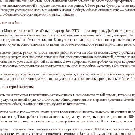
а. По мнению специалистов, рост стоимости самих ремонтных работ скоро прекратится
 нет никаких сомнений в перспективности этого рынка. Объем рынка будет расти, во-пер
благодаря увеличению доли монолитных домов в общем объеме строительства — затраты
ого больше стоимости отделки типовых «панелек».
ение ошибок
 в Москве строится более 60 тыс. квартир. Все ЭТО — квартиры-полуфабрикаты, кото
читается. что на оживление квартиры нужно потратить не меньше 2-5 тыс. долларов. По 
 в среднем около 10 тыс. долларов. Если учесть, что квартиры вторичного рынка тоже р
ются суммы, сопоставимые с их ценой, то объем московского рынка отделочных работ со
змахом рынок ремонтно-строительных работ во многом обязан московскому стройкомпл
онтных затрат идет на исправление ошибок проектировщиков и строителей, а также на л
ьства давно уже стало притчей во языцех. Даже в дорогих новостройках сегодня встреч
же несколько лет строителями продаются лишь «голые коробки» -квартиры без стяжки п
 «затратные» квартиры — в монолитных домах, где нет не то что внутренних перегородо
мов на рынке постоянно растет; еще пару лет назад на монолиты приходилось не более 1
— критерий качества
сты по интерьерам классифицируют заказчиков в зависимости от той суммы, которую по
у услуг строителей вкупе со стоимостью общестроительных материалов (цемента, смесей,
паркета, обоев) и сантехники в эту сумму не включается.
руппа заказчиков — это те, кому нужен косметический или так называемый частичный ре
окна и т. д. Такие работы оцениваются в каждом случае отдельно, но не превышают 100 
большая часть квартир в панельных новостройках, а это не менее 20 тыс. квартир в год.
руппа — это заказчики, готовые заплатить за ремонт порядка 100-170 долларов за метр.
ную отделку эконом-класса: в стоимость ремонта войдет и небольшая перепланировка, и 