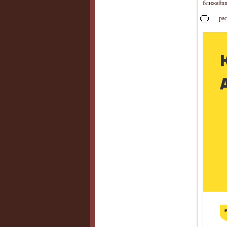
ближайши
рас