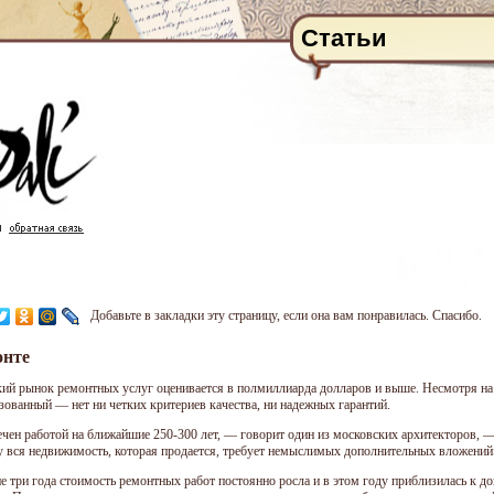
Статьи
Добавьте в закладки эту страницу, если она вам понравилась. Спасибо.
онте
ий рынок ремонтных услуг оценивается в полмиллиарда долларов и выше. Несмотря на
зованный — нет ни четких критериев качества, ни надежных гарантий.
ечен работой на ближайшие 250-300 лет, — говорит один из московских архитекторов, 
у вся недвижимость, которая продается, требует немыслимых дополнительных вложений
е три года стоимость ремонтных работ постоянно росла и в этом году приблизилась к д