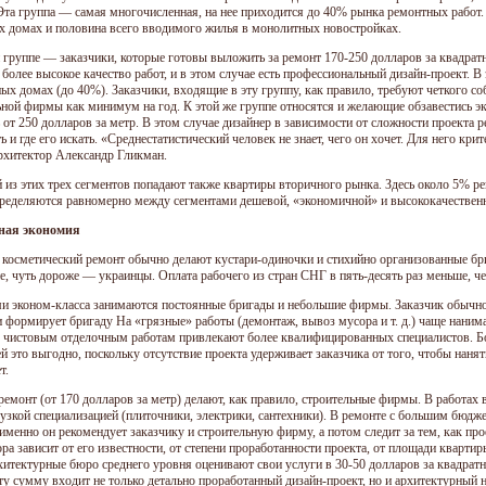
 Эта группа — самая многочисленная, на нее приходится до 40% рынка ремонтных работ.
х домах и половина всего вводимого жилья в монолитных новостройках.
й группе — заказчики, которые готовы выложить за ремонт 170-250 долларов за квадрат
более высокое качество работ, и в этом случае есть профессиональный дизайн-проект. В 
ых домах (до 40%). Заказчики, входящие в эту группу, как правило, требуют четкого со
ьной фирмы как минимум на год. К этой же группе относятся и желающие обзавестись 
 от 250 долларов за метр. В этом случае дизайнер в зависимости от сложности проекта 
ь и где его искать. «Среднестатистический человек не знает, чего он хочет. Для него кр
архитектор Александр Гликман.
 из этих трех сегментов попадают также квартиры вторичного рынка. Здесь около 5% р
ределяются равномерно между сегментами дешевой, «экономичной» и высококачественн
ная экономия
косметический ремонт обычно делают кустари-одиночки и стихийно организованные бр
е, чуть дороже — украинцы. Оплата рабочего из стран СНГ в пять-десять раз меньше, ч
и эконом-класса занимаются постоянные бригады и небольшие фирмы. Заказчик обычно 
и формирует бригаду На «грязные» работы (демонтаж, вывоз мусора и т. д.) чаще наним
к чистовым отделочным работам привлекают более квалифицированных специалистов. Бо
й это выгодно, поскольку отсутствие проекта удерживает заказчика от того, чтобы нанят
т.
ремонт (от 170 долларов за метр) делают, как правило, строительные фирмы. В работах
 узкой специализацией (плиточники, электрики, сантехники). В ремонте с большим бюд
 именно он рекомендует заказчику и строительную фирму, а потом следит за тем, как пр
ра зависит от его известности, от степени проработанности проекта, от площади квартир
хитектурные бюро среднего уровня оценивают свои услуги в 30-50 долларов за квадратн
эту сумму входит не только детально проработанный дизайн-проект, но и архитектурный 