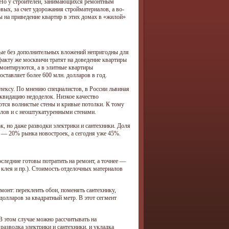
. Но у строителей, занимающихся ремонтным
вых, за счет удорожания стройматериалов, а во-
 на приведение квартир в этих домах в «жилой»
рые без дополнительных вложений непригодны для
факту же москвичи тратят на доведение квартиры
емонтируются, а в элитные квартиры
ставляет более 600 млн. долларов в год.
ексу. По мнению специалистов, в России львиная
иквидацию недоделок. Низкое качество
аются волнистые стены и кривые потолки. К тому
олов и с неоштукатуренными стенами.
к, но даже разводки электрики и сантехники. Доля
5 — 20% рынка новостроек, a сегодня уже 45%.
следние готовы потратить на ремонт, а точнее —
 клея и пр.). Стоимость отделочных материалов
монт: переклеить обои, поменять сантехнику,
долларов за квадратный метр. В этот сегмент
 В этом случае можно рассчитывать на
разводка электрики и сантехники, и укладка