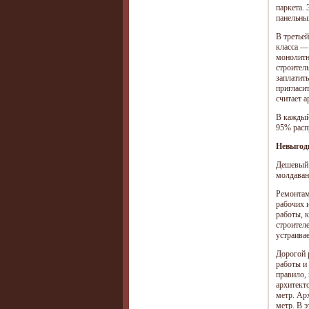
паркета.
панельны
В третье
класса — 
монолитн
строител
заплатить
пригласит
считает 
В каждый
95% расп
Невыгод
Дешевый 
молдаван
Ремонтам
рабочих 
работы, 
строителе
устраивае
Дорогой 
работы и
правило,
архитекто
метр. Ар
метр. В 