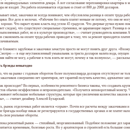
для индивидуальных элементов декора. А вот согласование перепланировки квартиры в 
ра не входит. Эта работа оплачивается отдельно и стоит от 800 до 2000 долларов.
зывает опыт, заказчики не всегда понимают, чем обусловлена разница в оплате труда ра
ики. Все дело в мелочах. «Рабочим без опыта платят меньше не потому, что они не могу
 хорошо. Что паркет нужно класть под углом 45 градусов. Что дверные ручки нужно п
яет следов), что существуют специальные стремянки, не царапающие паркет. Разница в о
 выполненных работ, но и в культуре производства», — считает руководитель компании 
ов сэкономить на оплате труда рабочих приводит к тому, что за ремонт приходится пла
лачиваемым.
з ближнего зарубежья и заказчики зачастую просто не могут понять друг друга. «Вхожу 
 Смотрю — в еще неустановленный умывальник за триста долларов налита вода, опущен к
ия найти не могу, а рабочие в толк взять не могут, почему я так волнуюсь», — рассказ
ть брэнды невыгодно
о, что на рынке с годовым оборотом более полумиллиарда долларов отсутствуют не толь
 заказчиков совершенно нет ориентиров, нет гарантий получить качество, адекватное за
ак происходит? Во-первых, особенности ремонтного бизнеса таковы, что создавать кр
стов обычно неэффективно и непроизводительно. «Получится неповоротливый монстр. Ча
живают небольшие мобильные структуры, которые при увеличении количества заказов м
ны», — считает дизайнер Алексей Бухарский.
х, рынок отделочных работ является «серым». Почти все расчеты между заказчиками и
е бригады вообще никак не регистрируются в государственных органах и не платят на
ть свои реальные обороты.
пока ремонтный рынок — стихийный, неорганизованный. Подобное положение дел хар
читается временным, болезнью роста. Но у архитекторов и строителей есть большие сом