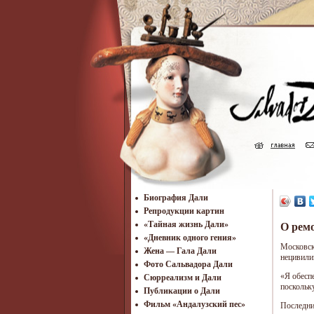
Биография Дали
Репродукции картин
«Тайная жизнь Дали»
О рем
«Дневник одного гения»
Московск
Жена — Гала Дали
нецивили
Фото Сальвадора Дали
«Я обесп
Cюрреализм и Дали
поскольк
Публикации о Дали
Фильм «Андалузский пес»
Последни