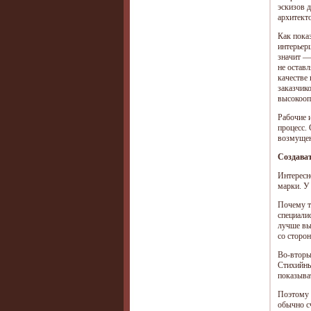
эскизов 
архитекто
Как пока
интерьерщ
значит —
не оставл
качестве
заказчик
высокооп
Рабочие и
процесс.
возмущен
Создава
Интересн
марки. У
Почему т
специали
лучше вы
со сторо
Во-вторы
Стихийны
показыва
Поэтому 
обычно с