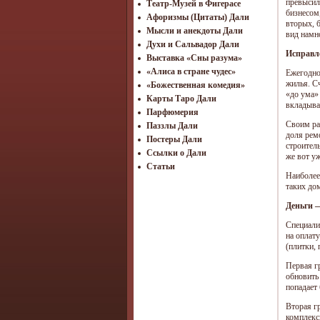
превысил
Театр-Музей в Фигерасе
бизнесом,
Афоризмы (Цитаты) Дали
вторых, 
Мысли и анекдоты Дали
вид намн
Духи и Сальвадор Дали
Иcправл
Выставка «Сны разума»
«Алиса в стране чудес»
Ежегодно
жилья. С
«Божественная комедия»
«до ума»
Карты Таро Дали
вкладыва
Парфюмерия
Своим ра
Паззлы Дали
доля рем
Постеры Дали
строител
Ссылки о Дали
же вот у
Статьи
Наиболее
таких до
Деньги 
Специали
на оплат
(плитки, 
Первая г
обновить 
попадает 
Вторая г
комплекс