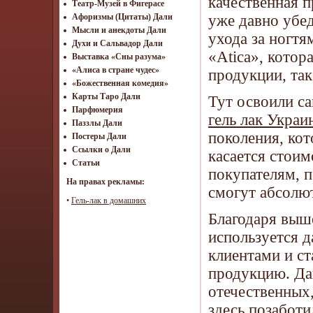
качественная п
Театр-Музей в Фигерасе
уже давно убед
Афоризмы (Цитаты) Дали
Мысли и анекдоты Дали
ухода за ногтя
Духи и Сальвадор Дали
«Atica», котор
Выставка «Сны разума»
«Алиса в стране чудес»
продукции, так
«Божественная комедия»
Карты Таро Дали
Тут освоили с
Парфюмерия
гель лак Украи
Паззлы Дали
поколения, кот
Постеры Дали
Ссылки о Дали
касается стоим
Статьи
покупателям, п
На правах рекламы:
смогут абсолют
•
Гель-лак в домашних
Благодаря выш
используется д
клиентами и с
продукцию. Да
отечественных,
здесь позаботи