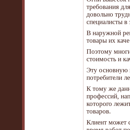
требования для
довольно труд
специалисты в 
В наружной ре
товары их каче
Поэтому многи
стоимость и ка
Эту основную 
потребители ле
К тому же дан
профессий, нап
которого лежи
товаров.
Клиент может 
время работ по