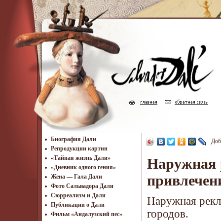
Биография Дали
Доб
Репродукции картин
«Тайная жизнь Дали»
Наружная 
«Дневник одного гения»
привлечен
Жена — Гала Дали
Фото Сальвадора Дали
Cюрреализм и Дали
Наружная рекла
Публикации о Дали
городов.
Фильм «Андалузский пес»