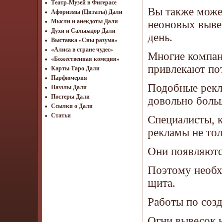
Театр-Музей в Фигерасе
Вы также може
Афоризмы (Цитаты) Дали
Мысли и анекдоты Дали
неоновых выве
Духи и Сальвадор Дали
день.
Выставка «Сны разума»
«Алиса в стране чудес»
Многие компан
«Божественная комедия»
привлекают по
Карты Таро Дали
Парфюмерия
Подобные рекла
Паззлы Дали
Постеры Дали
довольно боль
Ссылки о Дали
Статьи
Специалисты, к
рекламы не то
Они появляются
Поэтому необх
щита.
Работы по созд
Огни вывесок 