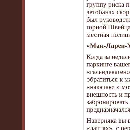
группу риска 
автобанах скор
был руководств
горной Швейца
местная полици
«Мак-Ларен-М
Когда за недел
паркинге вашег
«гелендеваген
обратиться к м
«накачают» мо
внешность и пр
забронировать 
предназначался
Наверняка вы 
«лаптях», с пе