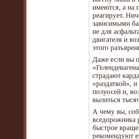
имеются, а на 
реагирует. Нич
зависимыми ба
не для асфаль
двигателя и в
этого разъярен
Даже если вы о
«Гелендевагена
страдают кард
«раздаткой», и
полуосей и, в
вылиться тысяч
А чему вы, со
вседорожника р
быстрое враще
рекомендуют ез