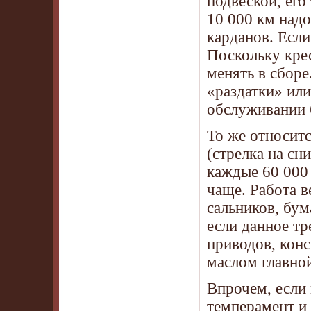
подвеской, его
10 000 км над
карданов. Если
Поскольку кре
менять в сбор
«раздатки» или
обслуживании 
То же относит
(стрелка на сн
каждые 60 000 
чаще. Работа в
сальников, бум
если данное тр
приводов, кон
маслом главно
Впрочем, если 
темперамент и