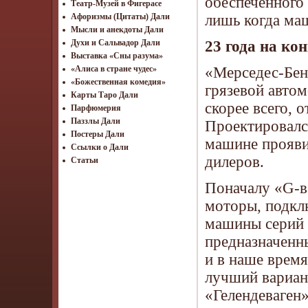
обеспеченного 
Театр-Музей в Фигерасе
лишь когда маш
Афоризмы (Цитаты) Дали
Мысли и анекдоты Дали
23 года на ко
Духи и Сальвадор Дали
Выставка «Сны разума»
«Мерседес-Бен
«Алиса в стране чудес»
«Божественная комедия»
грязевой автом
Карты Таро Дали
скорее всего, 
Парфюмерия
Паззлы Дали
Проектировалс
Постеры Дали
машине проявил
Ссылки о Дали
дилеров.
Статьи
Поначалу «G-в
моторы, подкл
машины серий 
предназначенн
и в наше время
лучший вариант
«Гелендеваген»