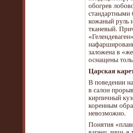
обогрев лобово
стандартными 
кожаный руль и
тканевый. При
«Гелендеваген»
нафаршированн
заложена в «же
оснащены толь
Царская карет
В поведении н
в салон прорыв
кирпичный кузо
коренным обра
невозможно.
Понятия «плав
вагену лишь в 