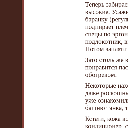
Теперь забирае
высокие. Усаж
баранку (регул
подпирает плеч
спецы по эргон
подлокотник, в
Потом заплатит
Зато столь же 
понравится па
обогревом.
Некоторые нах
даже роскошны
уже ознакомили
башню танка, т
Кстати, кожа в
кондиционер, с