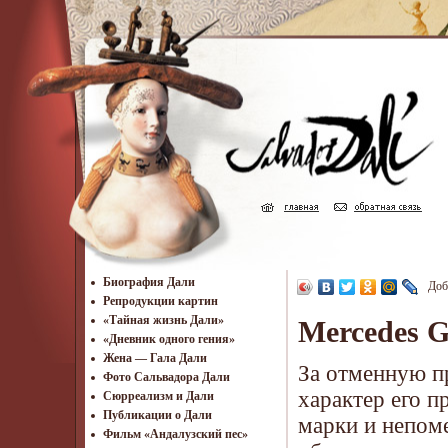
Биография Дали
Доб
Репродукции картин
«Тайная жизнь Дали»
Mercedes 
«Дневник одного гения»
Жена — Гала Дали
За отменную п
Фото Сальвадора Дали
характер его 
Cюрреализм и Дали
Публикации о Дали
марки и непоме
Фильм «Андалузский пес»