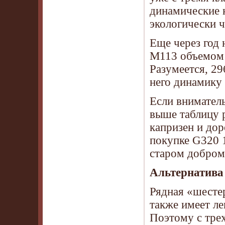
динамические к
экологически 
Еще через год
М113 объемом 
Разумеется, 29
него динамику 
Если внимател
выше таблицу р
капризен и дор
покупке G320 1
старом добром
Альтернатива
Рядная «шесте
также имеет л
Поэтому с трех