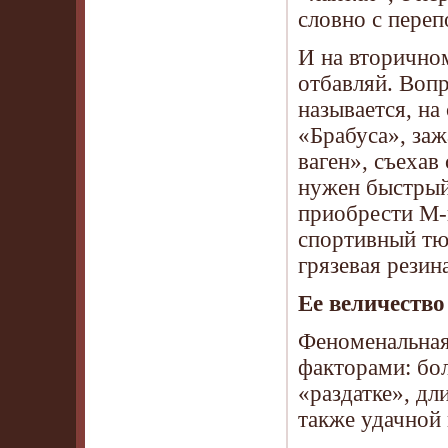
словно с переп
И на вторично
отбавляй. Вопр
называется, на
«Брабуса», за
ваген», съехав
нужен быстрый
приобрести M-
спортивный тю
грязевая рези
Ее величество
Феноменальная
факторами: бо
«раздатке», дл
также удачной