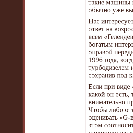
такие машины в
обычно уже вы
Нас интересует
ответ на возр
всем «Геленде
богатым интер
оправой перед
1996 года, ког
турбодизелем 
сохранив под 
Если при виде 
какой он есть,
внимательно пр
Чтобы либо отк
оценивать «G-в
этом соотноси
шокирующее в