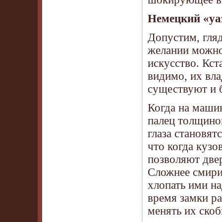
Немецкий «уа
Допустим, гляд
желании можно 
искусство. Кст
видимо, их вла
существуют и б
Когда на маши
палец толщиной
глаза становя
что когда кузо
позволяют двер
Сложнее смирит
хлопать ими на
время замки р
менять их скоб