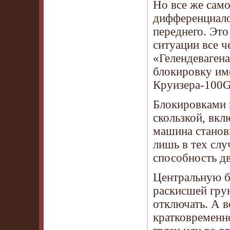
Но все же сам
дифференциало
переднего. Это
ситуации все 
«Гелендеваген
блокировку им
Круизера-100
Блокировками 
скользкой, вкл
машина станов
лишь в тех слу
способность дв
Центральную бл
раскисшей грун
отключать. А в
кратковременно