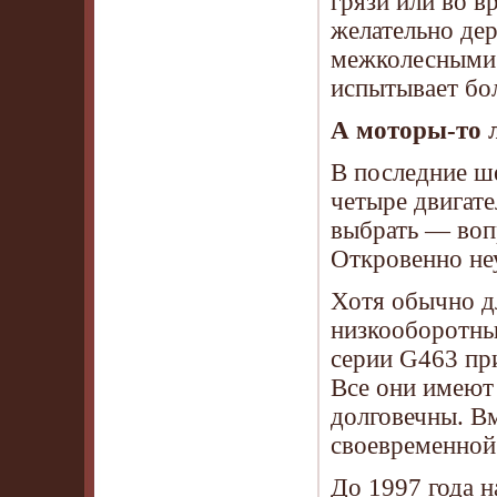
грязи или во в
желательно де
межколесными 
испытывает бо
А моторы-то 
В последние ше
четыре двигате
выбрать — воп
Откровенно неу
Хотя обычно д
низкооборотны
серии G463 при
Все они имеют
долговечны. Вм
своевременной
До 1997 года н