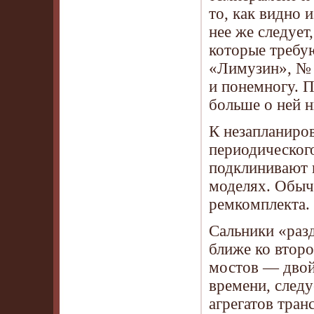
то, как видно 
нее же следует
которые требу
«Лимузин», № 8
и понемногу. П
больше о ней н
К незапланиро
периодическог
подклинивают 
моделях. Обыч
ремкомплекта.
Сальники «разд
ближе ко второ
мостов — двой
времени, след
агрегатов тран