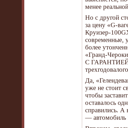
менее реальной
Но с другой с
за цену «G-ваг
Круизер-100GX
современные, у
более утончен
«Гранд-Чероки
С ГАРАНТИЕЙ. Е
трехгодовалог
Да, «Гелендева
уже не стоит с
чтобы заставит
оставалось одн
справились. А 
— автомобиль 