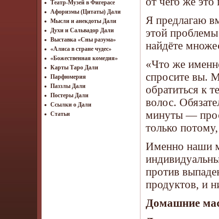
от чего же это
Театр-Музей в Фигерасе
Афоризмы (Цитаты) Дали
Я предлагаю вм
Мысли и анекдоты Дали
этой проблемы!
Духи и Сальвадор Дали
Выставка «Сны разума»
найдёте множе
«Алиса в стране чудес»
«Божественная комедия»
«Что же именно
Карты Таро Дали
спросите вы. 
Парфюмерия
Паззлы Дали
обратиться к т
Постеры Дали
волос. Обязате
Ссылки о Дали
минуты — прос
Статьи
только потому,
Именно наши м
индивидуальны
против выпаде
продуктов, и н
Домашние мас