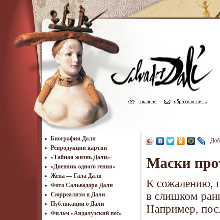
Биография Дали
Доб
Репродукции картин
«Тайная жизнь Дали»
Маски про
«Дневник одного гения»
Жена — Гала Дали
К сожалению, 
Фото Сальвадора Дали
в слишком ранн
Cюрреализм и Дали
Публикации о Дали
Например, пос
Фильм «Андалузский пес»