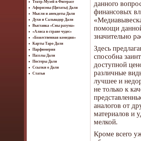
Театр-Музей в Фигерасе
данного вопро
Афоризмы (Цитаты) Дали
финансовых вл
Мысли и анекдоты Дали
«Медиавывеска
Духи и Сальвадор Дали
Выставка «Сны разума»
помощи данной
«Алиса в стране чудес»
значительно ра
«Божественная комедия»
Карты Таро Дали
Здесь предлаг
Парфюмерия
способна заинт
Паззлы Дали
Постеры Дали
доступной цен
Ссылки о Дали
различные вид
Статьи
лучшее и недо
не только к ка
представленны
аналогов от др
материалов и 
мелкой.
Кроме всего у