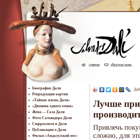
Биография Дали
Доб
Репродукции картин
«Тайная жизнь Дали»
Лучше при
«Дневник одного гения»
производи
Жена — Гала Дали
Фото Сальвадора Дали
Cюрреализм и Дали
Привлечь покуп
Публикации о Дали
сложно, для э
Фильм «Андалузский пес»