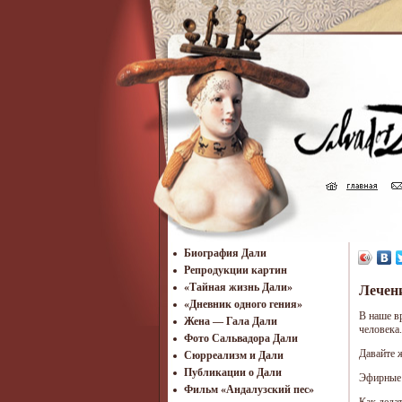
Биография Дали
Репродукции картин
«Тайная жизнь Дали»
Лечен
«Дневник одного гения»
В наше в
Жена — Гала Дали
человека
Фото Сальвадора Дали
Давайте 
Cюрреализм и Дали
Публикации о Дали
Эфирные 
Фильм «Андалузский пес»
Как делат