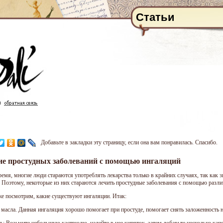
Статьи
Добавьте в закладки эту страницу, если она вам понравилась. Спасибо.
ие простудных заболеваний с помощью ингаляций
ремя, многие люди стараются употреблять лекарства только в крайних случаях, так как 
. Поэтому, некоторые из них стараются лечить простудные заболевания с помощью разл
же посмотрим, какие существуют ингаляции. Итак:
масла. Данная ингаляция хорошо помогает при простуде, помогает снять заложенность н
ь: Возьмите небольшую кастрюлю, налейте в нее кипяток, затем добавьте несколько капе