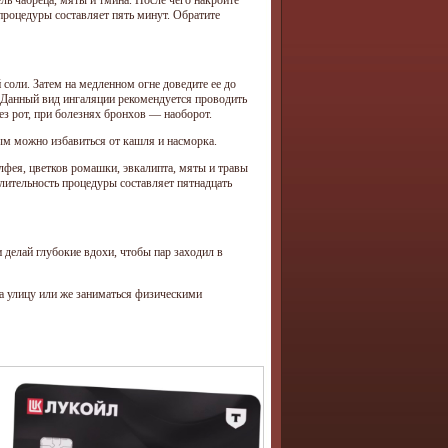
процедуры составляет пять минут. Обратите
 соли. Затем на медленном огне доведите ее до
 Данный вид ингаляции рекомендуется проводить
рез рот, при болезнях бронхов — наоборот.
ым можно избавиться от кашля и насморка.
лфея, цветков ромашки, эвкалипта, мяты и травы
Длительность процедуры составляет пятнадцать
и делай глубокие вдохи, чтобы пар заходил в
на улицу или же заниматься физическими