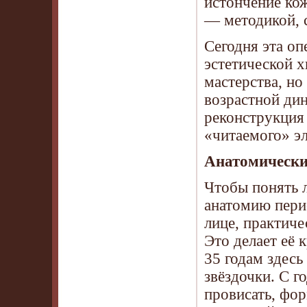
истончение кож
— методикой, с
Сегодня эта о
эстетической х
мастерства, но
возрастной дин
реконструкция 
«читаемого» эл
Анатомические
Чтобы понять 
анатомию перио
лице, практич
Это делает её 
35 годам здес
звёздочки. С г
провисать, фор