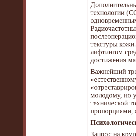
Дополнительны
технологии (C
одновременным
Радиочастотны
послеоперацио
текстуры кожи.
лифтингом сре
достижения ма
Важнейший тре
«естественному
«отреставриро
молодому, но у
технической то
пропорциями, а
Психологическ
Запрос на кру