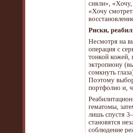
сияли», «Хочу,
«Хочу смотреть
восстановление
Риски, реабил
Несмотря на в
операция с сер
тонкой кожей,
эктропиону (в
сомкнуть глаза
Поэтому выбор
портфолио и, 
Реабилитационн
гематомы, зат
лишь спустя 3–
становятся нез
соблюдение реж