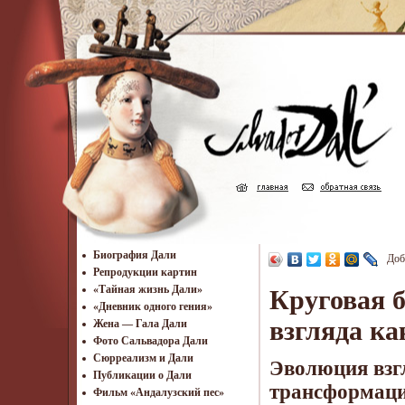
Биография Дали
Доб
Репродукции картин
«Тайная жизнь Дали»
Круговая 
«Дневник одного гения»
взгляда к
Жена — Гала Дали
Фото Сальвадора Дали
Cюрреализм и Дали
Эволюция взгл
Публикации о Дали
трансформац
Фильм «Андалузский пес»