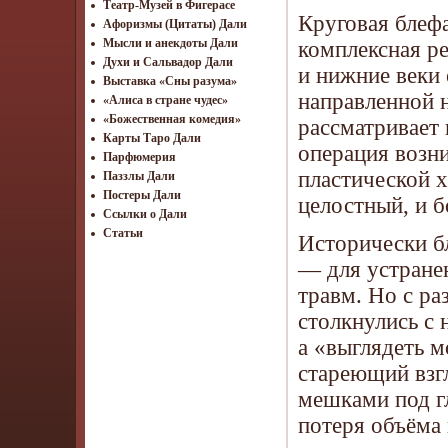
Театр-Музей в Фигерасе
Круговая блеф
Афоризмы (Цитаты) Дали
Мысли и анекдоты Дали
комплексная р
Духи и Сальвадор Дали
и нижние веки 
Выставка «Сны разума»
направленной 
«Алиса в стране чудес»
«Божественная комедия»
рассматривает 
Карты Таро Дали
операция возни
Парфюмерия
пластической х
Паззлы Дали
Постеры Дали
целостный, и 
Ссылки о Дали
Статьи
Исторически б
— для устранен
травм. Но с ра
столкнулись с 
а «выглядеть 
стареющий взг
мешками под гл
потеря объёма 