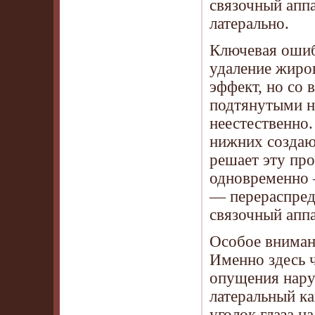
связочный аппа
латерально.
Ключевая ошиб
удаление жиро
эффект, но со 
подтянутыми н
неестественно
нижних создаю
решает эту про
одновременно 
— перераспред
связочный аппа
Особое внимани
Именно здесь ч
опущения нару
латеральный к
уголок глаза н