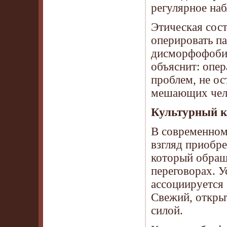
регулярное наб
Этическая сос
оперировать п
дисморфофобии
объяснит: опер
проблем, не ос
мешающих чело
Культурный к
В современном
взгляд приобре
который обращ
переговорах. 
ассоциируется 
Свежий, откры
силой.