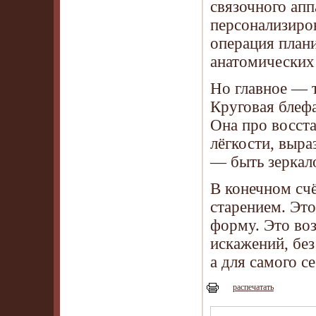
связочного ап
персонализиро
операция план
анатомических 
Но главное — т
Круговая блефа
Она про восста
лёгкости, выра
— быть зеркал
В конечном счё
старением. Это
форму. Это во
искажений, без
а для самого се
распечатать