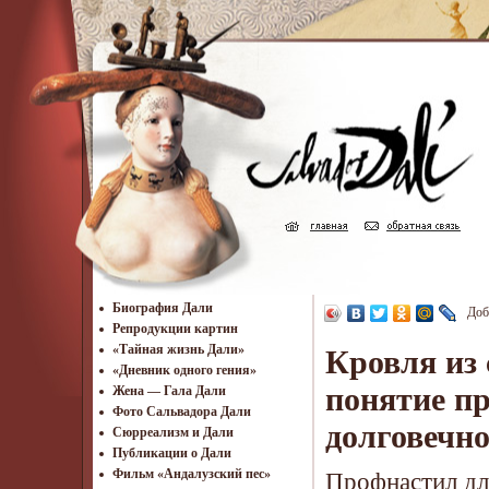
Биография Дали
Доб
Репродукции картин
«Тайная жизнь Дали»
Кровля из
«Дневник одного гения»
понятие п
Жена — Гала Дали
Фото Сальвадора Дали
долговечно
Cюрреализм и Дали
Публикации о Дали
Фильм «Андалузский пес»
Профнастил дл