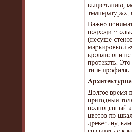
выцветанию, м
температурах, 
Важно понимат
подходит толь
(несуще-стено
маркировкой «
кровли: они не
протекать. Это
типе профиля.
Архитектурная
Долгое время 
пригодный тол
полноценный а
цветов по шка
древесину, ка
создавать сло