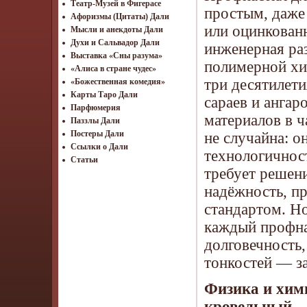
Театр-Музей в Фигерасе
простым, даже
Афоризмы (Цитаты) Дали
или оцинкован
Мысли и анекдоты Дали
Духи и Сальвадор Дали
инженерная ра
Выставка «Сны разума»
полимерной хи
«Алиса в стране чудес»
три десятилет
«Божественная комедия»
Карты Таро Дали
сараев и ангар
Парфюмерия
материалов в 
Паззлы Дали
Постеры Дали
не случайна: о
Ссылки о Дали
технологичност
Статьи
требует решен
надёжность, п
стандартом. Н
каждый профна
долговечность,
тонкостей — за
Физика и хим
кровельный