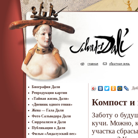
Биография Дали
Доб
Репродукции картин
«Тайная жизнь Дали»
Компост и
«Дневник одного гения»
Жена — Гала Дали
Заботу о буду
Фото Сальвадора Дали
кучи. Можно, к
Cюрреализм и Дали
Публикации о Дали
участка сбрасыв
Фильм «Андалузский пес»