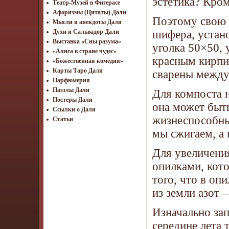
эстетика? Кром
Театр-Музей в Фигерасе
Афоризмы (Цитаты) Дали
Поэтому свою 
Мысли и анекдоты Дали
шифера, устано
Духи и Сальвадор Дали
Выставка «Сны разума»
уголка 50×50,
«Алиса в стране чудес»
красным кирпи
«Божественная комедия»
Карты Таро Дали
сварены между
Парфюмерия
Паззлы Дали
Для компоста н
Постеры Дали
она может быт
Ссылки о Дали
жизнеспособны
Статьи
мы сжигаем, а 
Для увеличени
опилками, кото
того, что в оп
из земли азот 
Изначально зап
середине лета 