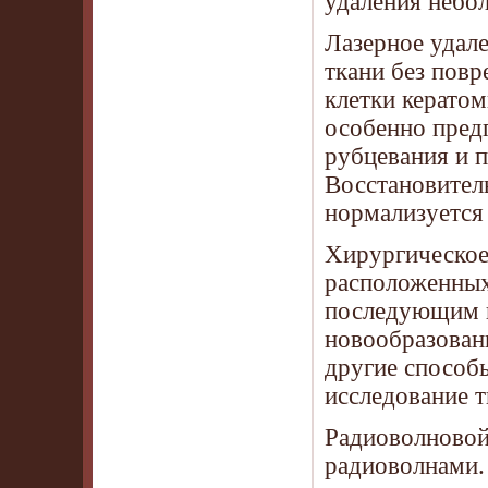
удаления небол
Лазерное удале
ткани без пов
клетки керато
особенно предп
рубцевания и 
Восстановител
нормализуется 
Хирургическое
расположенных
последующим н
новообразовани
другие способ
исследование т
Радиоволновой
радиоволнами. 