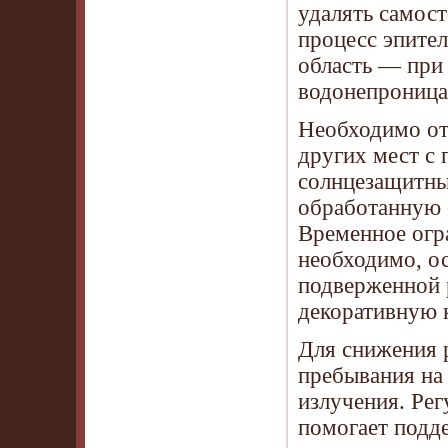
удалять самос
процесс эпител
область — при
водонепроница
Необходимо отк
других мест с
солнцезащитны
обработанную 
Временное огр
необходимо, ос
подверженной 
декоративную к
Для снижения 
пребывания на
излучения. Ре
помогает подд