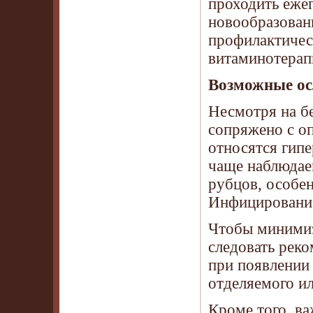
проходить еже
новообразован
профилактичес
витаминотерап
Возможные ос
Несмотря на б
сопряжено с о
относятся гипе
чаще наблюдае
рубцов, особен
Инфицирование
Чтобы минимиз
следовать рек
при появлении
отделяемого и
Кроме того, ва