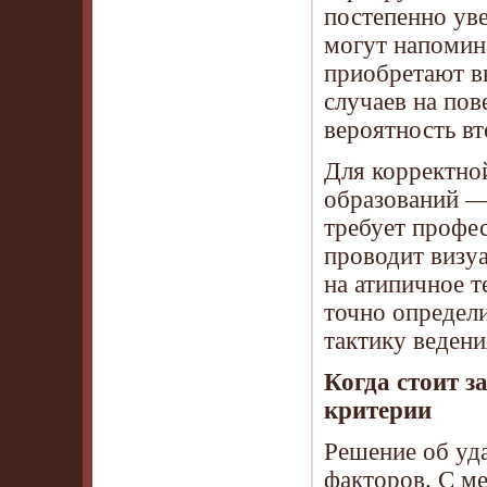
постепенно ув
могут напомин
приобретают в
случаев на по
вероятность в
Для корректно
образований —
требует профе
проводит визу
на атипичное т
точно определ
тактику ведени
Когда стоит з
критерии
Решение об уд
факторов. С м