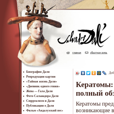
Биография Дали
Доб
Репродукции картин
«Тайная жизнь Дали»
Кератомы:
«Дневник одного гения»
полный об
Жена — Гала Дали
Фото Сальвадора Дали
Cюрреализм и Дали
Кератомы пред
Публикации о Дали
возникающие в
Фильм «Андалузский пес»