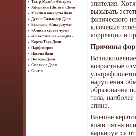
Театр-Музей в Фигерасе
эпителия. Хотя
Афоризмы (Цитаты) Дали
вызывать эсте
Мысли и анекдоты Дали
физического н
Духи и Сальвадор Дали
Выставка «Сны разума»
ключевые аспе
«Алиса в стране чудес»
коррекции и пр
«Божественная комедия»
Карты Таро Дали
Причины форм
Парфюмерия
Паззлы Дали
Возникновение
Постеры Дали
возрастные изм
Ссылки о Дали
Статьи
ультрафиолетов
нарушения обм
образования по
тела, наиболее
спине.
Внешне керато
кожи пятна или
варьируется от