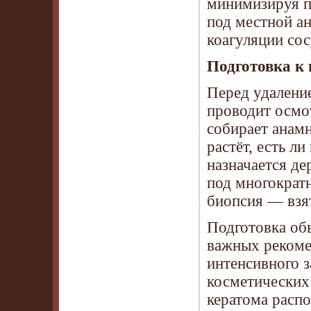
минимизируя п
под местной ан
коагуляции со
Подготовка к
Перед удалени
проводит осмот
собирает анамн
растёт, есть л
назначается д
под многократ
биопсия — взят
Подготовка об
важных рекомен
интенсивного з
косметических 
кератома распо