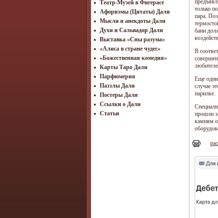
предъявл
Театр-Музей в Фигерасе
только п
Афоризмы (Цитаты) Дали
пара. По
Мысли и анекдоты Дали
термосто
Духи и Сальвадор Дали
бани дол
воздейств
Выставка «Сны разума»
«Алиса в стране чудес»
В соотве
«Божественная комедия»
совершен
любителе
Карты Таро Дали
Парфюмерия
Еще одни
Паззлы Дали
случае э
парилке.
Постеры Дали
Ссылки о Дали
Специали
Статьи
прошли з
камням о
оборудова
рас