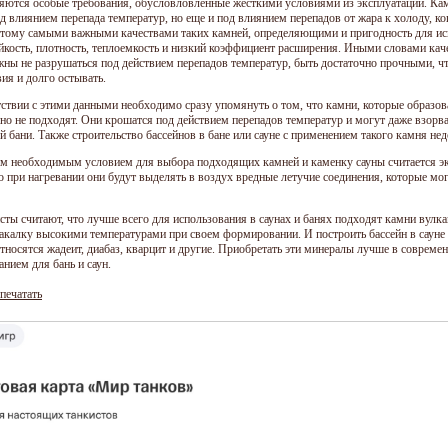
яются особые требования, обусловловленные жесткими условиями из эксплуатации. Кам
од влиянием перепада температур, но еще и под влиянием перепадов от жара к холоду, к
этому самыми важными качествами таких камней, определяющими и пригодность для ис
йкость, плотность, теплоемкость и низкий коэффициент расширения. Иными словами кач
жны не разрушаться под действием перепадов температур, быть достаточно прочными, чт
ия и долго остывать.
тствии с этими данными необходимо сразу упомянуть о том, что камни, которые образо
но не подходят. Они крошатся под действием перепадов температур и могут даже взорват
й бани. Также строительство бассейнов в бане или сауне с применением такого камня не
м необходимым условием для выбора подходящих камней и каменку сауны считается эк
то при нагревании они будут выделять в воздух вредные летучие соединения, которые м
сты считают, что лучше всего для использования в саунах и банях подходят камни вулка
акалку высокими температурами при своем формировании. И построить бассейн в сауне
тносятся жадеит, диабаз, кварцит и другие. Приобретать эти минералы лучше в соврем
нием для бань и саун.
печатать