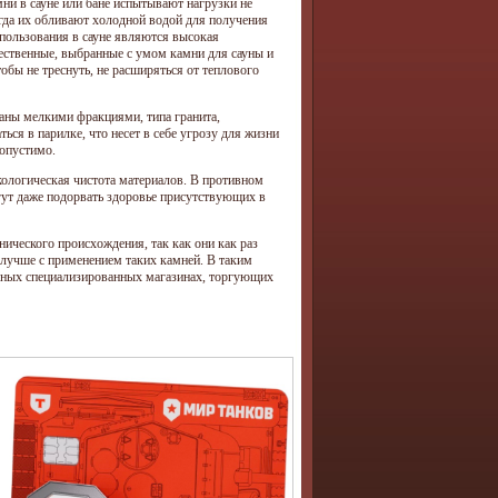
ни в сауне или бане испытывают нагрузки не
огда их обливают холодной водой для получения
пользования в сауне являются высокая
ественные, выбранные с умом камни для сауны и
обы не треснуть, не расширяться от теплового
ваны мелкими фракциями, типа гранита,
ься в парилке, что несет в себе угрозу для жизни
допустимо.
ологическая чистота материалов. В противном
огут даже подорвать здоровье присутствующих в
нического происхождения, так как они как раз
 лучше с применением таких камней. В таким
енных специализированных магазинах, торгующих