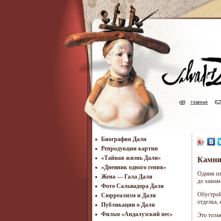
Биография Дали
Репродукции картин
«Тайная жизнь Дали»
Камни
«Дневник одного гения»
Одним из
Жена — Гала Дали
до хамама
Фото Сальвадора Дали
Обустрой
Cюрреализм и Дали
отделка,
Публикации о Дали
Фильм «Андалузский пес»
Это толь