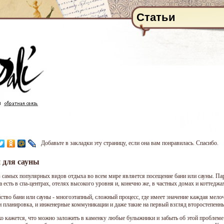
Статьи
Добавьте в закладки эту страницу, если она вам понравилась. Спасибо.
 для сауны
 самых популярных видов отдыха во всем мире является посещение бани или сауны. Пар
 есть в спа-центрах, отелях высокого уровня и, конечно же, в частных домах и коттеджа
ство бани или сауны - многоэтапный, сложный процесс, где имеет значение каждая мело
 и планировка, и инженерные коммуникации и даже такие на первый взгляд второстепенны
ко кажется, что можно заложить в каменку любые булыжники и забыть об этой проблеме