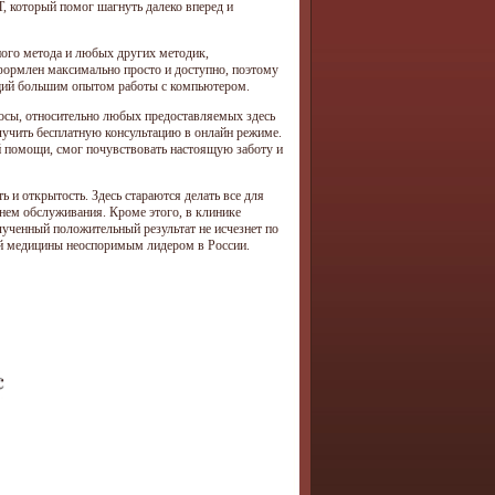
 который помог шагнуть далеко вперед и
ного метода и любых других методик,
формлен максимально просто и доступно, поэтому
щий большим опытом работы с компьютером.
осы, относительно любых предоставляемых здесь
олучить бесплатную консультацию в онлайн режиме.
й помощи, смог почувствовать настоящую заботу и
 и открытость. Здесь стараются делать все для
нем обслуживания. Кроме этого, в клинике
лученный положительный результат не исчезнет по
ой медицины неоспоримым лидером в России.