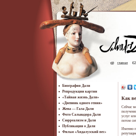
Биография Дали
Репродукции картин
«Тайная жизнь Дали»
Как в
«Дневник одного гения»
Сейчас м
Жена — Гала Дали
полученн
Фото Сальвадора Дали
услуг ил
Cюрреализм и Дали
потом си
Публикации о Дали
Именно п
Фильм «Андалузский пес»
репутаци