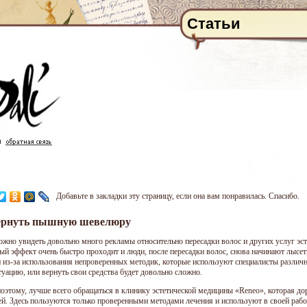
Статьи
Добавьте в закладки эту страницу, если она вам понравилась. Спасибо.
ернуть пышную шевелюру
ожно увидеть довольно много рекламы относительно пересадки волос и других услуг эст
ый эффект очень быстро проходит и люди, после пересадки волос, снова начинают лысеть
и из-за использования непроверенных методик, которые используют специалисты разли
туацию, или вернуть свои средства будет довольно сложно.
оэтому, лучше всего обращаться в клинику эстетической медицины «Reneo», которая до
ей. Здесь пользуются только проверенными методами лечения и используют в своей рабо