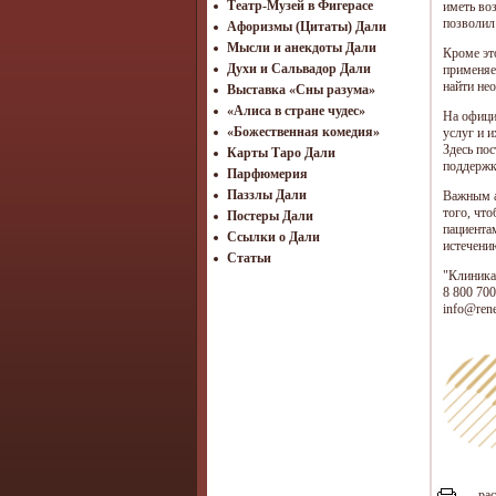
Театр-Музей в Фигерасе
иметь во
позволил
Афоризмы (Цитаты) Дали
Мысли и анекдоты Дали
Кроме эт
Духи и Сальвадор Дали
применяе
найти не
Выставка «Сны разума»
«Алиса в стране чудес»
На офици
«Божественная комедия»
услуг и 
Здесь по
Карты Таро Дали
поддержк
Парфюмерия
Паззлы Дали
Важным а
того, чт
Постеры Дали
пациента
Ссылки о Дали
истечени
Статьи
"Клиника
8 800 700
info@rene
рас