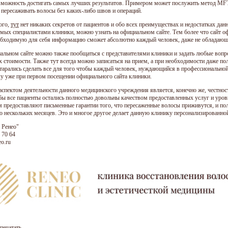
зможность достигать самых лучших результатов. Примером может послужить метод MFT,
 пересаживать волосы без каких-либо швов и операций.
ого,
тут
нет никаких секретов от пациентов и обо всех преимуществах и недостатках дан
мых специалистами клиники, можно узнать на официальном сайте. Тем более что сайт о
обходимую для себя информацию сможет абсолютно каждый человек, даже не обладаю
альном сайте можно также пообщаться с представителями клиники и задать любые вопр
их стоимости. Также тут всегда можно записаться на прием, а при необходимости даже п
старались сделать все для того чтобы каждый человек, нуждающийся в профессионально
у уже при первом посещении официального сайта клиники.
спектом деятельности данного медицинского учреждения является, конечно же, честность
обы все пациенты остались полностью довольны качеством предоставленных услуг и уров
м предоставляют письменные гарантии того, что пересаженные волосы приживутся, и по
ю нескольких месяцев. Это и многое другое делает данную клинику персонализированн
 Ренео"
 70 64
o.ru
печатать