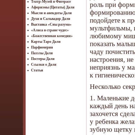
Театр-Музей в Фигерасе
роль при форм
Афоризмы (Цитаты) Дали
формированию 
Мысли и анекдоты Дали
подойдете к пр
Духи и Сальвадор Дали
Выставка «Сны разума»
мультфильмы, 
«Алиса в стране чудес»
любимому мишк
«Божественная комедия»
Карты Таро Дали
показать малыш
Парфюмерия
чаду почистить
Паззлы Дали
настроения, не
Постеры Дали
Ссылки о Дали
неприязнь у м
Статьи
к гигиеническо
Несколько секр
1. Маленькие д
каждый день на
захочется сдел
у ребенка жел
зубную щетку и