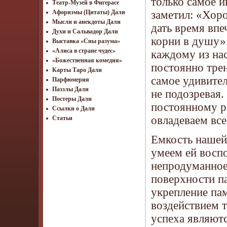
только самое 
Театр-Музей в Фигерасе
заметил: «Хоро
Афоризмы (Цитаты) Дали
Мысли и анекдоты Дали
дать время впе
Духи и Сальвадор Дали
корни в душу».
Выставка «Сны разума»
«Алиса в стране чудес»
каждому из нас
«Божественная комедия»
постоянно трен
Карты Таро Дали
самое удивител
Парфюмерия
Паззлы Дали
не подозревая.
Постеры Дали
постоянному ра
Ссылки о Дали
овладеваем вс
Статьи
Емкость нашей
умеем ей восп
непродуманное 
поверхности па
укрепление па
воздействием 
успеха являют