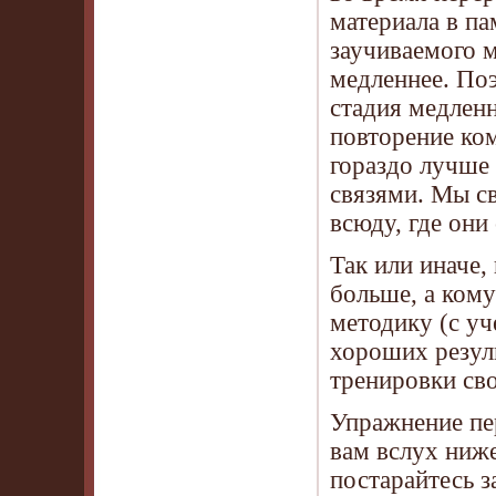
материала в па
заучиваемого м
медленнее. Поэ
стадия медлен
повторение ко
гораздо лучше
связями. Мы с
всюду, где они
Так или иначе,
больше, а кому
методику (с у
хороших резул
тренировки сво
Упражнение пе
вам вслух ниж
постарайтесь з