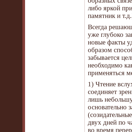
образных связе
либо яркой при
памятник и т.д
Всегда решающ
уже глубоко за
новые факты уд
образом спосо
забывается це
необходимо ка
применяться ме
1) Чтение вслу
соединяет зрен
лишь небольшу
основательно 
(созидательные
двух дней по ч
во время пере