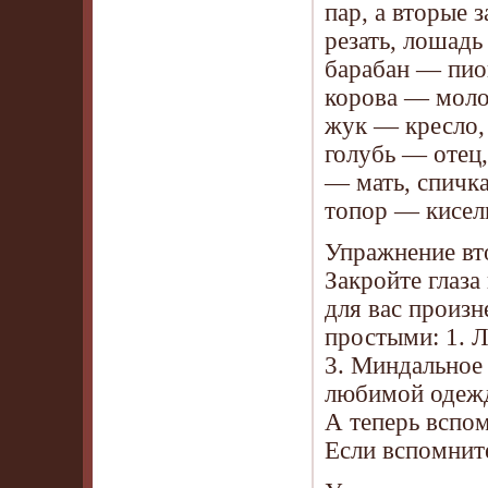
пар, а вторые 
резать, лошадь
барабан — пион
корова — молок
жук — кресло,
голубь — отец,
— мать, спичка
топор — кисел
Упражнение вто
Закройте глаза
для вас произ
простыми: 1. 
3. Миндальное 
любимой одежде
А теперь вспо
Если вспомнит