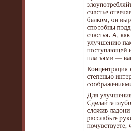
злоупотребляй
счастье отвеч
белком, он вы
способны подд
счастья. А, ка
улучшению пам
поступающей и
платьями — ва
Концентрация в
степенью инте
соображениями
Для улучшения
Сделайте глубо
сложив ладони 
расслабьте рук
почувствуете, 