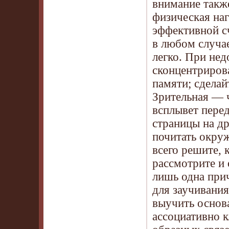
внимание такж
физическая наг
эффективной сч
в любом случае
легко. При нед
сконцентриров
памяти; сделай
Зрительная — 
всплывет пере
страницы на др
почитать окру
всего решите, 
рассмотрите и 
лишь одна при
для заучивани
выучить основа
ассоциативно 