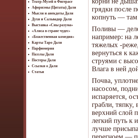
корни не дышат
Театр-Музей в Фигерасе
грядки после п
Афоризмы (Цитаты) Дали
Мысли и анекдоты Дали
копнуть — там
Духи и Сальвадор Дали
Выставка «Сны разума»
Поливы — дело
«Алиса в стране чудес»
например: на л
«Божественная комедия»
Карты Таро Дали
тяжелых -реже,
Парфюмерия
вернуться к ка
Паззлы Дали
струями с высо
Постеры Дали
Ссылки о Дали
Влага в ней до
Статьи
Почва, уплотне
насосом, подни
испаряется, ос
грабли, тяпку
верхний слой 
легкий путь к 
лучше присыпа
перегноем — п