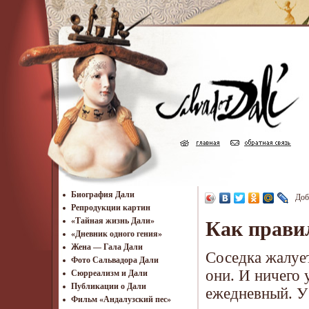
Биография Дали
Доб
Репродукции картин
«Тайная жизнь Дали»
Как прави
«Дневник одного гения»
Жена — Гала Дали
Соседка жалует
Фото Сальвадора Дали
они. И ничего 
Cюрреализм и Дали
Публикации о Дали
ежедневный. У 
Фильм «Андалузский пес»