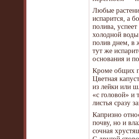
Любые растени
испарится, а б
полива, успеет
холодной воды 
полив днем, в ж
тут же испарит
основания и по
Кроме общих п
Цветная капуст
из лейки или ш
«с головой» и 
листья сразу з
Капризно отно
почву, но и вл
сочная хрустящ
С другой стор