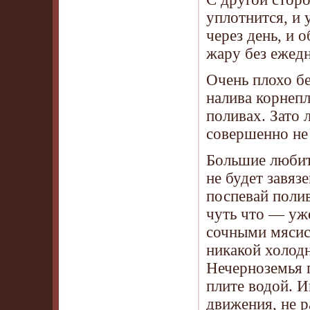
уплотнится, и 
через день, и 
жару без ежедн
Очень плохо бе
налива корнеп
поливах. Зато 
совершенно не 
Большие любит
не будет завяз
поспевай полив
чуть что — уже
сочными мясис
никакой холодн
Нечерноземья 
плите водой. И
движения, не р