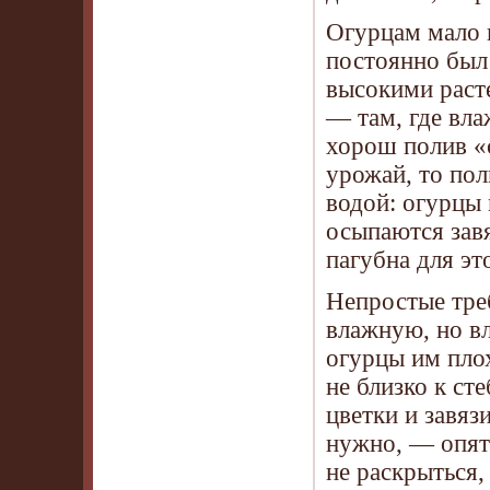
Огурцам мало 
постоянно был
высокими раст
— там, где вла
хорош полив «с
урожай, то пол
водой: огурцы
осыпаются завя
пагубна для эт
Непростые тре
влажную, но в
огурцы им плох
не близко к ст
цветки и завяз
нужно, — опять
не раскрыться,