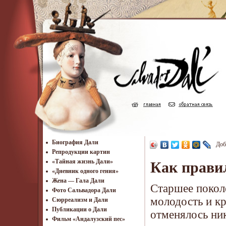
Биография Дали
Доб
Репродукции картин
«Тайная жизнь Дали»
Как правил
«Дневник одного гения»
Жена — Гала Дали
Старшее поколе
Фото Сальвадора Дали
молодость и кр
Cюрреализм и Дали
Публикации о Дали
отменялось ник
Фильм «Андалузский пес»