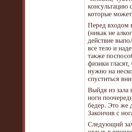
консультацию с
которые может
Перед входом в
(никак не алко
действие выпо
все тело и над
также поспосо
физики гласят,
нужно на неско
спуститься вни
Выйдя из зала
ноги поочеред
бедер. Это же 
Закончив с ног
Следующий зах
отдых в течен