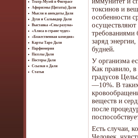
иммунитет и с
Театр-Музей в Фигерасе
токсинов и вещ
Афоризмы (Цитаты) Дали
Мысли и анекдоты Дали
особенности с
Духи и Сальвадор Дали
осуществляют 
Выставка «Сны разума»
«Алиса в стране чудес»
требованиями б
«Божественная комедия»
заряд энергии
Карты Таро Дали
будней.
Парфюмерия
Паззлы Дали
У организма ес
Постеры Дали
Ссылки о Дали
Как правило, в
Статьи
градусов Цель
—10%. В таких 
кровообращени
веществ и серд
после процеду
поспособствуе
Есть случаи, к
Человек, чувс