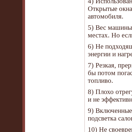
4) Использова
Открытые окна
автомобиля.
5) Вес машины
местах. Но есл
6) Не подходя
энергии и нагр
7) Резкая, пре
бы потом погас
топливо.
8) Плохо отрег
и не эффективн
9) Включенные
подсветка салон
10) Не своевр