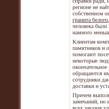
справки ради, 
регионе не най
собственном о
гранита белого
человека было 
намного меньш
Клиентам компа
памятников и о
помогают посе
некоторые люд
окончательное
обращаются и
сотрудники дан
доставки и уст
Причем выполня
замечаний, но 
всех заказов у