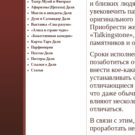
Театр-Музей в Фигерасе
и близких людя
Афоризмы (Цитаты) Дали
увековечить п
Мысли и анекдоты Дали
оригинального 
Духи и Сальвадор Дали
Выставка «Сны разума»
Приобрести же
«Алиса в стране чудес»
«Talkingstone»
«Божественная комедия»
памятников и о
Карты Таро Дали
Парфюмерия
Сроки исполне
Паззлы Дали
Постеры Дали
позаботиться о
Ссылки о Дали
внести кое-как
Статьи
устанавливать
отличающиеся 
что даже обы
влияют нескол
отличаться.
В связи с этим
проработать не