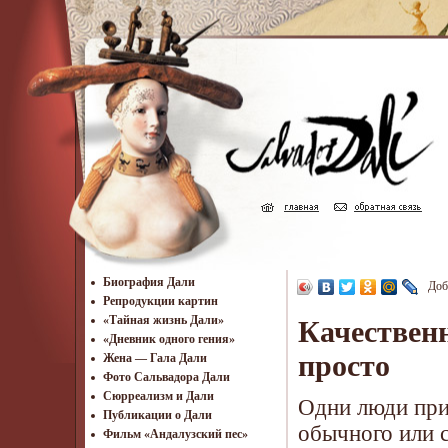
Биография Дали
Доб
Репродукции картин
«Тайная жизнь Дали»
Качествен
«Дневник одного гения»
просто
Жена — Гала Дали
Фото Сальвадора Дали
Cюрреализм и Дали
Одни люди прих
Публикации о Дали
обычного или 
Фильм «Андалузский пес»