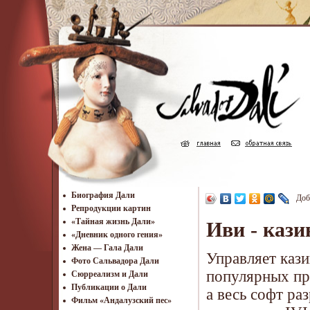
Биография Дали
Доб
Репродукции картин
«Тайная жизнь Дали»
Иви - кази
«Дневник одного гения»
Жена — Гала Дали
Управляет кази
Фото Сальвадора Дали
популярных про
Cюрреализм и Дали
Публикации о Дали
а весь софт ра
Фильм «Андалузский пес»