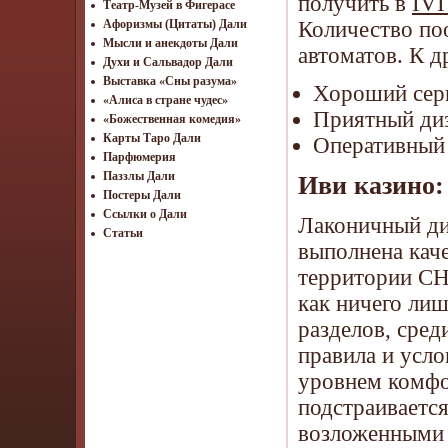
получить в
IVI
Театр-Музей в Фигерасе
Количество по
Афоризмы (Цитаты) Дали
Мысли и анекдоты Дали
автоматов. К 
Духи и Сальвадор Дали
Выставка «Сны разума»
Хороший сер
«Алиса в стране чудес»
Приятный диз
«Божественная комедия»
Карты Таро Дали
Оперативный 
Парфюмерия
Паззлы Дали
Иви казино:
Постеры Дали
Ссылки о Дали
Лаконичный диз
Статьи
выполнена каче
территории СН
как ничего лиш
разделов, сре
правила и усло
уровнем комфо
подстраивается
возложенными 