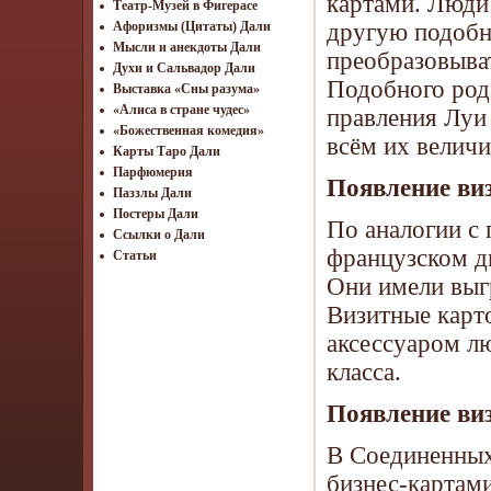
картами. Люди 
Театр-Музей в Фигерасе
другую подобн
Афоризмы (Цитаты) Дали
Мысли и анекдоты Дали
преобразовыват
Духи и Сальвадор Дали
Подобного род
Выставка «Сны разума»
«Алиса в стране чудес»
правления Луи 
«Божественная комедия»
всём их величи
Карты Таро Дали
Парфюмерия
Появление виз
Паззлы Дали
Постеры Дали
По аналогии с 
Ссылки о Дали
французском дв
Статьи
Они имели выг
Визитные карт
аксессуаром л
класса.
Появление ви
В Соединенных
бизнес-картами 