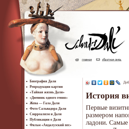
Биография Дали
Доб
Репродукции картин
«Тайная жизнь Дали»
История в
«Дневник одного гения»
Жена — Гала Дали
Первые визитн
Фото Сальвадора Дали
размером напо
Cюрреализм и Дали
Публикации о Дали
ладони. Самые 
Фильм «Андалузский пес»