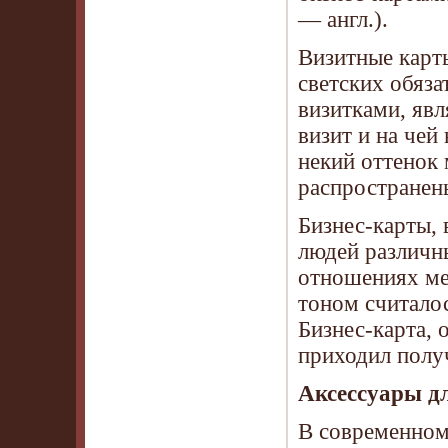
— англ.).
Визитные карт
светских обяза
визитками, яв
визит и на чей
некий оттенок
распространен
Бизнес-карты, 
людей различны
отношениях ме
тоном считалос
Бизнес-карта, 
приходил получ
Аксессуары д
В современном 