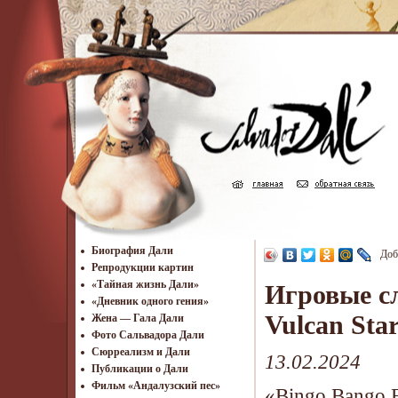
Биография Дали
Доб
Репродукции картин
«Тайная жизнь Дали»
Игровые с
«Дневник одного гения»
Vulcan St
Жена — Гала Дали
Фото Сальвадора Дали
Cюрреализм и Дали
13.02.2024
Публикации о Дали
Фильм «Андалузский пес»
«Bingo Bango 