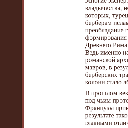
Многие эксперт
владычества, н
которых, туре
берберам ислам
преобладание 
формирования 
Древнего Рима 
Ведь именно н
романской арх
мавров, в резу
берберских тра
колонн стало 
В прошлом веке
под чьим проте
Французы прин
результате так
главными отли