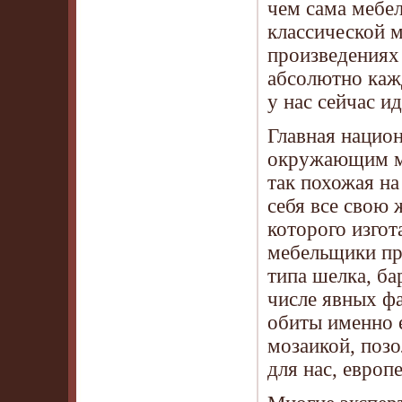
чем сама мебел
классической м
произведениях 
абсолютно каж
у нас сейчас и
Главная национ
окружающим ми
так похожая на
себя все свою 
которого изгот
мебельщики пр
типа шелка, ба
числе явных фа
обиты именно е
мозаикой, поз
для нас, европ