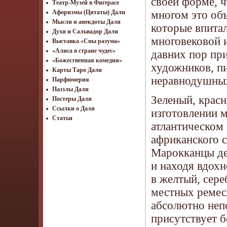
своей форме, 
Театр-Музей в Фигерасе
многом это об
Афоризмы (Цитаты) Дали
Мысли и анекдоты Дали
которые впитал
Духи и Сальвадор Дали
многовековой и
Выставка «Сны разума»
«Алиса в стране чудес»
давних пор пр
«Божественная комедия»
художников, пи
Карты Таро Дали
неравнодушных
Парфюмерия
Паззлы Дали
Зеленый, красн
Постеры Дали
Ссылки о Дали
изготовлении м
Статьи
атлантическом 
африканского с
Марокканцы де
и находя вдохн
в желтый, сере
местных ремес
абсолютно неп
присутствует б