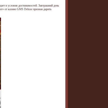
адает в условия достижимостей. Завтрашний день
ler» от казино GMS Deluxe призван дарить