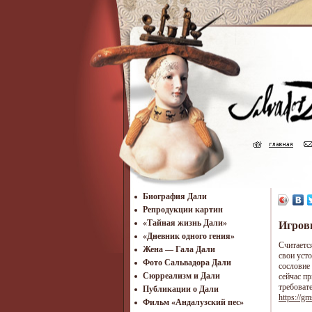
Биография Дали
Репродукции картин
«Тайная жизнь Дали»
Игровы
«Дневник одного гения»
Считаетс
Жена — Гала Дали
свои уст
Фото Сальвадора Дали
сословие
Cюрреализм и Дали
сейчас п
требоват
Публикации о Дали
https://gm
Фильм «Андалузский пес»