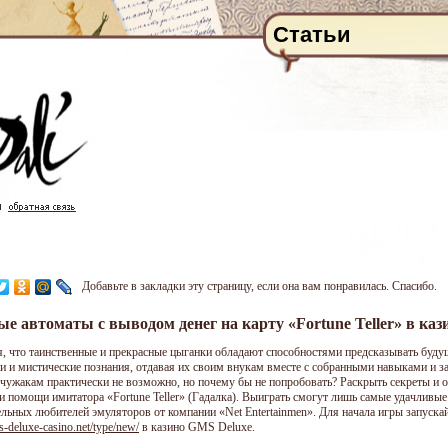
Статьи
Добавьте в закладки эту страницу, если она вам понравилась. Спасибо.
е автоматы с выводом денег на карту «Fortune Teller» в ка
я, что таинственные и прекрасные цыганки обладают способностями предсказывать будуще
ои и мистические познания, отдавая их своим внукам вместе с собранными навыками и за
 чужакам практически не возможно, но почему бы не попробовать? Раскрыть секреты и 
ри помощи имитатора «Fortune Teller» (Гадалка). Выиграть смогут лишь самые удачливы
ельных любителей эмуляторов от компании «Net Entertainmen». Для начала игры запуска
s-deluxe-casino.net/type/new/
в казино GMS Deluxe.