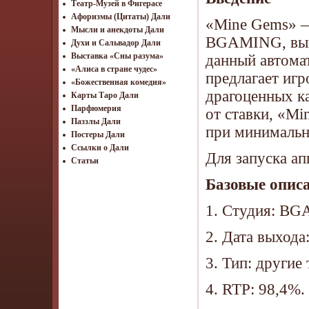
Театр-Музей в Фигерасе
Афоризмы (Цитаты) Дали
«Mine Gems» —
Мысли и анекдоты Дали
BGAMING, выше
Духи и Сальвадор Дали
Выставка «Сны разума»
данный автома
«Алиса в стране чудес»
предлагает иг
«Божественная комедия»
драгоценных ка
Карты Таро Дали
Парфюмерия
от ставки, «M
Паззлы Дали
при минимальн
Постеры Дали
Ссылки о Дали
Для запуска ап
Статьи
Базовые опис
1. Студия: B
2. Дата выхода
3. Тип: другие 
4. RTP: 98,4%.