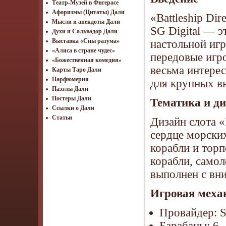
Театр-Музей в Фигерасе
Афоризмы (Цитаты) Дали
«Battleship Di
Мысли и анекдоты Дали
SG Digital — 
Духи и Сальвадор Дали
Выставка «Сны разума»
настольной игр
«Алиса в стране чудес»
передовые игр
«Божественная комедия»
весьма интере
Карты Таро Дали
Парфюмерия
для крупных в
Паззлы Дали
Постеры Дали
Тематика и д
Ссылки о Дали
Статьи
Дизайн слота «
сердце морски
корабли и тор
корабли, само
выполнен с вни
Игровая меха
Провайдер: S
Барабаны: 6.