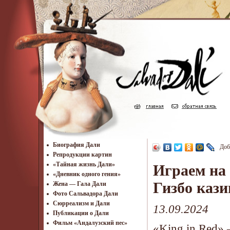
Биография Дали
Доб
Репродукции картин
«Тайная жизнь Дали»
Играем на 
«Дневник одного гения»
Гизбо кази
Жена — Гала Дали
Фото Сальвадора Дали
Cюрреализм и Дали
13.09.2024
Публикации о Дали
Фильм «Андалузский пес»
«King in Red» 