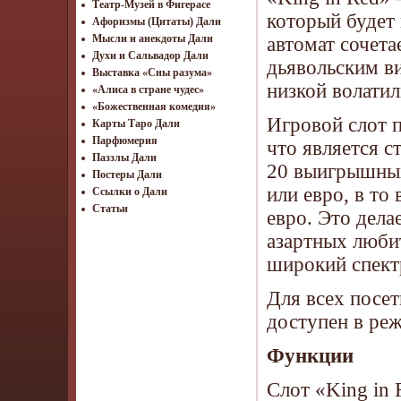
Театр-Музей в Фигерасе
который будет 
Афоризмы (Цитаты) Дали
Мысли и анекдоты Дали
автомат сочет
Духи и Сальвадор Дали
дьявольским в
Выставка «Сны разума»
низкой волати
«Алиса в стране чудес»
«Божественная комедия»
Игровой слот 
Карты Таро Дали
Парфюмерия
что является с
Паззлы Дали
20 выигрышных 
Постеры Дали
или евро, в то
Ссылки о Дали
Статьи
евро. Это дела
азартных люби
широкий спект
Для всех посе
доступен в ре
Функции
Слот «King in