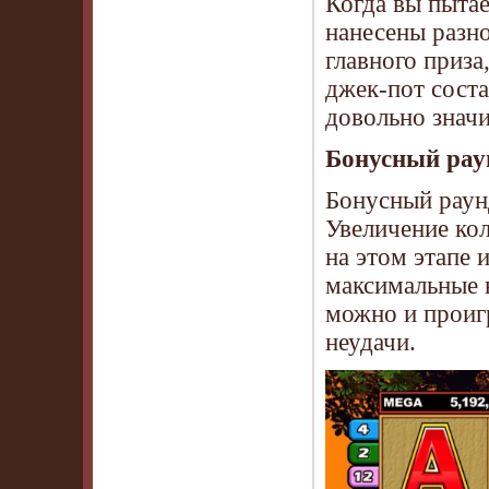
Когда вы пытае
нанесены разн
главного приза
джек-пот соста
довольно знач
Бонусный рау
Бонусный раун
Увеличение ко
на этом этапе 
максимальные 
можно и проигр
неудачи.