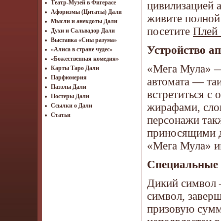
Театр-Музей в Фигерасе
цивилизацией 
Афоризмы (Цитаты) Дали
живите полной
Мысли и анекдоты Дали
посетите
Плей 
Духи и Сальвадор Дали
Выставка «Сны разума»
Устройство а
«Алиса в стране чудес»
«Божественная комедия»
«Мега Мула» —
Карты Таро Дали
Парфюмерия
автомата — та
Паззлы Дали
встретиться с
Постеры Дали
жирафами, сло
Ссылки о Дали
Статьи
персонажи так
приносящими д
«Мега Мула» иг
Специальные
Дикий символ 
символ, завер
призовую сумм