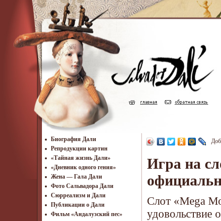
Биография Дали
Доб
Репродукции картин
«Тайная жизнь Дали»
Игра на сл
«Дневник одного гения»
официальн
Жена — Гала Дали
Фото Сальвадора Дали
Cюрреализм и Дали
Слот «Mega Mo
Публикации о Дали
удовольствие о
Фильм «Андалузский пес»