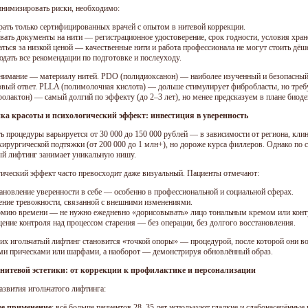
нимизировать риски, необходимо:
ать только сертифицированных врачей с опытом в нитевой коррекции.
вать документы на нити — регистрационное удостоверение, срок годности, условия хран
аться за низкой ценой — качественные нити и работа профессионала не могут стоить дёш
дать все рекомендации по подготовке и послеуходу.
нимание — материалу нитей. PDO (полидиоксанон) — наиболее изученный и безопасный,
овый ответ. PLLA (полимолочная кислота) — дольше стимулирует фибробласты, но треб
ролактон) — самый долгий по эффекту (до 2–3 лет), но менее предсказуем в плане биоде
ка красоты и психологический эффект: инвестиция в уверенность
 процедуры варьируется от 30 000 до 150 000 рублей — в зависимости от региона, клини
хирургической подтяжки (от 200 000 до 1 млн+), но дороже курса филлеров. Однако по с
ый лифтинг занимает уникальную нишу.
ический эффект часто превосходит даже визуальный. Пациенты отмечают:
ановление уверенности в себе — особенно в профессиональной и социальной сферах.
ние тревожности, связанной с внешними изменениями.
мию времени — не нужно ежедневно «дорисовывать» лицо тональным кремом или конт
ние контроля над процессом старения — без операции, без долгого восстановления.
их игольчатый лифтинг становится «точкой опоры» — процедурой, после которой они во
и прическами или шарфами, а наоборот — демонстрируя обновлённый образ.
нитевой эстетики: от коррекции к профилактике и персонализации
азвития игольчатого лифтинга:
ее применение
: всё больше пациентов 28–35 лет используют гладкие и слабонасечённые