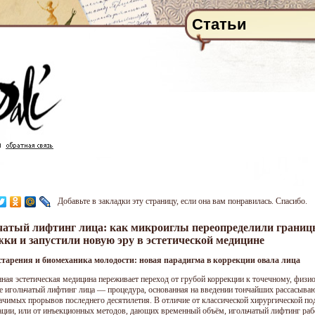
Статьи
Добавьте в закладки эту страницу, если она вам понравилась. Спасибо.
чатый лифтинг лица: как микроиглы переопределили границ
ки и запустили новую эру в эстетической медицине
старения и биомеханика молодости: новая парадигма в коррекции овала лица
ная эстетическая медицина переживает переход от грубой коррекции к точечному, физи
е игольчатый лифтинг лица — процедура, основанная на введении тончайших рассасыва
ачимых прорывов последнего десятилетия. В отличие от классической хирургической по
ации, или от инъекционных методов, дающих временный объём, игольчатый лифтинг рабо