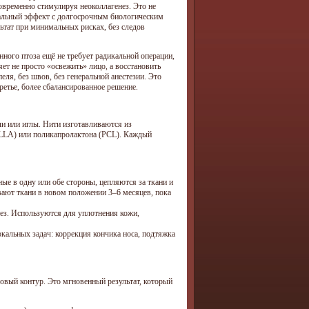
овременно стимулируя неоколлагенез. Это не
уальный эффект с долгосрочным биологическим
ьтат при минимальных рисках, без следов
нного птоза ещё не требует радикальной операции,
ет не просто «освежить» лицо, а восстановить
еля, без швов, без генеральной анестезии. Это
ретье, более сбалансированное решение.
и или иглы. Нити изготавливаются из
LLA) или поликапролактона (PCL). Каждый
е в одну или обе стороны, цепляются за ткани и
ают ткани в новом положении 3–6 месяцев, пока
з. Используются для уплотнения кожи,
альных задач: коррекция кончика носа, подтяжка
новый контур. Это мгновенный результат, который