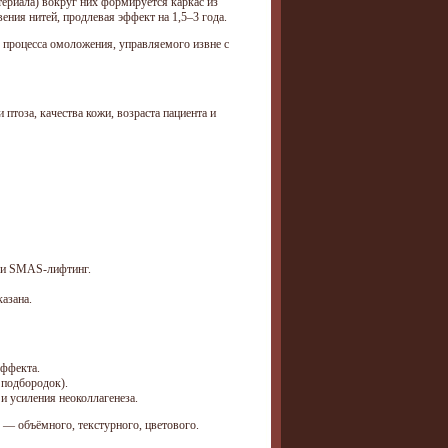
атериала) вокруг них формируется каркас из
вения нитей, продлевая эффект на 1,5–3 года.
о процесса омоложения, управляемого извне с
птоза, качества кожи, возраста пациента и
ли SMAS-лифтинг.
азана.
эффекта.
 подбородок).
и усиления неоколлагенеза.
 — объёмного, текстурного, цветового.