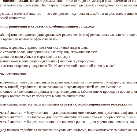
— биологический
: по мере рассасывания нитей (от 6 до 18 месяцев в зависимости от м
ого коллагена и эластина. Этот каркас продолжает удерживать ткани даже после исчезно
разом, игольчатый лифтинг — это не просто «подтяжка иголкой», а запуск естественног
еской точностью.
ия, ограничения и стратегии комбинированного подхода
ый лифтинг не является универсальным решением. Его эффективность зависит от степени 
ва врача. Он наиболее эффективен при:
ьных и средних стадиях птоза мягких тканей лица и шеи.
е чёткости овала, опущении щёчных отделов, сглаживании скул.
ровании носогубных и мариновских складок.
сании кожи в зоне подбородка и шеи («второй подбородок»).
лактике старения у пациентов 30–40 лет с тонкой, склонной к птозу кожей.
ть и ограничения:
ыраженном птозе с избыточным кожным покровом нити не заменят блефаропластику и
чень тонкой, атрофичной коже возможна визуализация нитей или их смещение.
клонности к келоидным рубцам или аутоиммунным заболеваниям процедура противопок
стрых воспалительных процессах в зоне вмешательства.
ные специалисты всё чаще применяют
стратегию комбинированного омоложения
:
чатый лифтинг + ботулотоксин — для релаксации мимических зон и усиления лифтинг-
чатый лифтинг + филлеры — для восстановления объёма в точках опоры (скулы, виски,
чатый лифтинг + биоревитализация или плазмотерапия — для улучшения качества кожи 
дход позволяет добиться не только визуального подъёма, но и комплексного омоложения