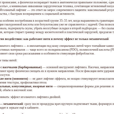
т провисание, а физически возвращает ткани в анатомически правильное положение, одн
асоты», а минимально инвазивная хирургическая техника, сочетающая мгновенный виз
 Игольчатый лифтинг — это ответ на запрос современного пациента: максимальный резул
ьства, с быстрым возвращением к социальной активности.
а особенно востребована в возрастной группе 35–55 лет, когда выраженность гравитацио
ции гиалуроновой кислоты или ботулотоксина уже не справляются с задачей. Она позволя
овала, подчеркнуть скулы, убрать носогубные складки и второй подбородок — без скальп
я, которая стирает границу между косметологией и пластической хирургией, предлагая т
ия воздействия: как работают нити и почему эффект не только механический
льчатого лифтинга — в имплантации под кожу специальных нитей через тончайшие канюл
стимых материалов — чаще всего из полидиоксанона (PDO), полимолочной кислоты (P
 имеет свои сроки рассасывания и особенности стимуляции фибробластов.
 типы нитей:
 с насечками (барбированные)
— основной инструмент лифтинга. Насечки, направленны
ляют врачу физически смещать их в нужном направлении. После фиксации нити удержив
ссосутся.
кие нити (мононити)
— не дают лифтинг-эффекта, но мощно стимулируют неоколлагене
ения текстуры, профилактики птоза.
альные, конусовидные, якорные нити
— специализированные формы для решения лок
й, объём в височной зоне.
нимать: эффект игольчатого лифтинга двойной.
— механический
: сразу после процедуры врач вручную подтягивает ткани, формируя 
идит в зеркале ещё в кабинете.