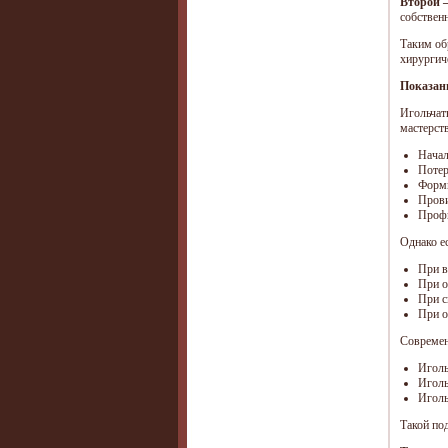
Второй 
собственн
Таким об
хирургич
Показан
Игольчат
мастерст
Начал
Потер
Форми
Прови
Профи
Однако ес
При в
При о
При с
При о
Современ
Иголь
Иголь
Иголь
Такой по