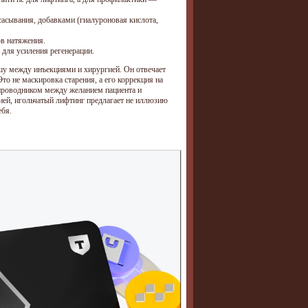
ссасывания, добавками (гиалуроновая кислота,
ов натяжения.
 для усиления регенерации.
шу между инъекциями и хирургией. Он отвечает
то не маскировка старения, а его коррекция на
 проводником между желанием пациента и
нией, игольчатый лифтинг предлагает не иллюзию
ебя.