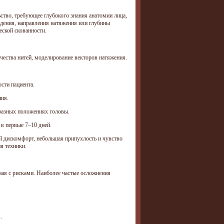
ство, требующее глубокого знания анатомии лица,
дения, направления натяжения или глубины
ской скованности.
личества нитей, моделирование векторов натяжения.
сти пациента.
ния.
 разных положениях головы.
 в первые 7–10 дней.
й дискомфорт, небольшая припухлость и чувство
я техники.
ая с рисками. Наиболее частые осложнения
.