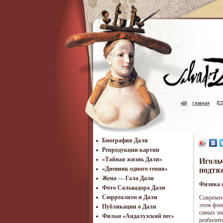
Биография Дали
Репродукции картин
«Тайная жизнь Дали»
Иголь
«Дневник одного гения»
подтяж
Жена — Гала Дали
Физика 
Фото Сальвадора Дали
Cюрреализм и Дали
Современ
этом фон
Публикации о Дали
самых зн
Фильм «Андалузский пес»
реабилит