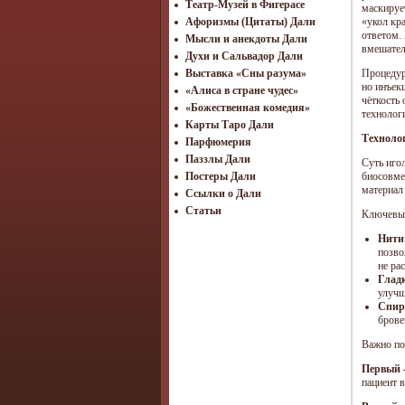
Театр-Музей в Фигерасе
маскируе
«укол кр
Афоризмы (Цитаты) Дали
ответом.
Мысли и анекдоты Дали
вмешател
Духи и Сальвадор Дали
Процедур
Выставка «Сны разума»
но инъек
«Алиса в стране чудес»
чёткость 
«Божественная комедия»
технологи
Карты Таро Дали
Технолог
Парфюмерия
Паззлы Дали
Суть иго
биосовме
Постеры Дали
материал
Ссылки о Дали
Статьи
Ключевые
Нити
позво
не ра
Глад
улучш
Спир
брове
Важно по
Первый 
пациент в