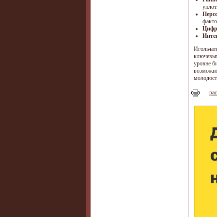
уплот
Перс
факто
Цифр
Инте
Игольчат
ключевым 
уровне б
возможно
молодости
рас