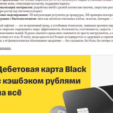
нения кожи, стимуляции коллагена, поддержки каркаса.
онализация материалов
: разработка нитей с разной плотностью насечек, скоростью ра
ры роста) под тип кожи и возраст.
овое моделирование
: 3D-визуализация результата до процедуры, AR-примерка вектор
грация с биотехнологиями
: нити как носители стволовых клеток, экзосом, пептидов —
ый лифтинг — это не временный тренд, а устойчивая технология, занявшая прочную ни
запросам современного мира: эффективность, безопасность, естественность, скорость. Э
иомеханики тканей. В руках опытного врача нить становится не просто инструментом, а
стями его тела. В эпоху, когда красота всё больше ассоциируется со здоровьем и гармо
, а её физиологически обоснованное продление — без скальпеля, без боли, без потери с
печатать