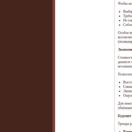
Чтобы ми
Выбир
Требо
Не гн
Соблю
Особое в
коллаген
(поликап
Экономи
Стоимость
дешевле 
игольчат
Психолог
Восст
Сниже
Эконо
Ощуще
Для мног
объёмным
Будущее 
Тренды р
Ранн