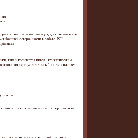
ения.
ево.
 рассасывается за 4–6 месяцев, даёт выраженный
ует большей осторожности в работе. PCL
градации.
ки, типа и количества нитей. Это значительно
оотношению «результат / риск / восстановление»
урингом.
звращаются к активной жизни, не скрываясь за
 нити не для лифтинга, а для профилактики —