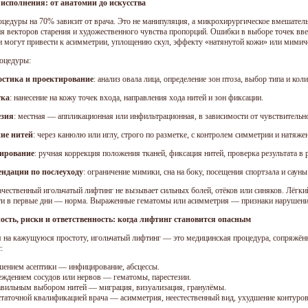
исполнения: от анатомии до искусства
оцедуры на 70% зависит от врача. Это не манипуляция, а микрохирургическое вмешатель
я векторов старения и художественного чувства пропорций. Ошибки в выборе точек вве
и могут привести к асимметрии, уплощению скул, эффекту «натянутой кожи» или мимиче
оцедуры:
остика и проектирование
: анализ овала лица, определение зон птоза, выбор типа и ко
тка
: нанесение на кожу точек входа, направления хода нитей и зон фиксации.
езия
: местная — аппликационная или инфильтрационная, в зависимости от чувствительно
ие нитей
: через канюлю или иглу, строго по разметке, с контролем симметрии и натяже
ирование
: ручная коррекция положения тканей, фиксация нитей, проверка результата в
ендации по послеуходу
: ограничение мимики, сна на боку, посещения спортзала и сауны
ачественный игольчатый лифтинг не вызывает сильных болей, отёков или синяков. Лёгки
ти в первые дни — норма. Выраженные гематомы или асимметрия — признаки нарушени
ость, риски и ответственность: когда лифтинг становится опасным
 на кажущуюся простоту, игольчатый лифтинг — это медицинская процедура, сопряжённ
:
ением асептики — инфицирование, абсцессы.
ждением сосудов или нервов — гематомы, парестезии.
вильным выбором нитей — миграция, визуализация, гранулёмы.
таточной квалификацией врача — асимметрия, неестественный вид, ухудшение контуров