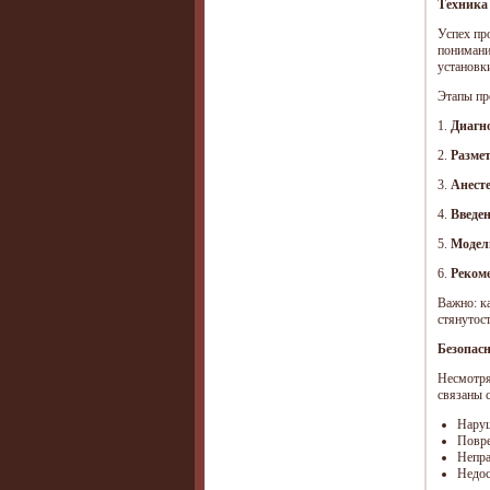
Техника 
Успех пр
понимани
установк
Этапы пр
1.
Диагн
2.
Разме
3.
Анест
4.
Введен
5.
Модел
6.
Реком
Важно: к
стянутос
Безопасн
Несмотря
связаны с
Наруш
Повре
Непра
Недос