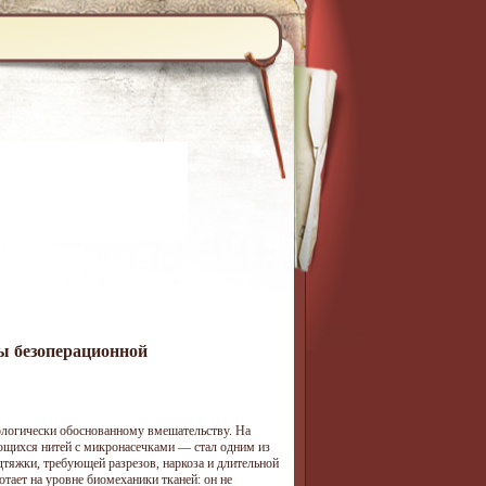
ы безоперационной
ологически обоснованному вмешательству. На
ющихся нитей с микронасечками — стал одним из
дтяжки, требующей разрезов, наркоза и длительной
тает на уровне биомеханики тканей: он не