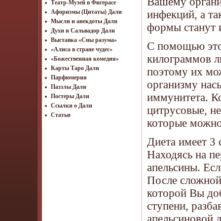
Вашему органи
Театр-Музей в Фигерасе
инфекций, а т
Афоризмы (Цитаты) Дали
Мысли и анекдоты Дали
формы станут 
Духи и Сальвадор Дали
Выставка «Сны разума»
С помощью это
«Алиса в стране чудес»
килограммов л
«Божественная комедия»
Карты Таро Дали
поэтому их мож
Парфюмерия
организму нас
Паззлы Дали
иммунитета. Ко
Постеры Дали
Ссылки о Дали
цитрусовые, не
Статьи
которые можно
Диета имеет 3 
Находясь на пе
апельсины. Есл
После сложной 
которой Вы доб
ступени, разба
апельсиновой 