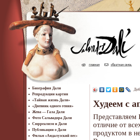
Биография Дали
Доб
Репродукции картин
«Тайная жизнь Дали»
Худеем с 
«Дневник одного гения»
Жена — Гала Дали
Представляем 
Фото Сальвадора Дали
отличие от все
Cюрреализм и Дали
Публикации о Дали
продуктом в н
Фильм «Андалузский пес»