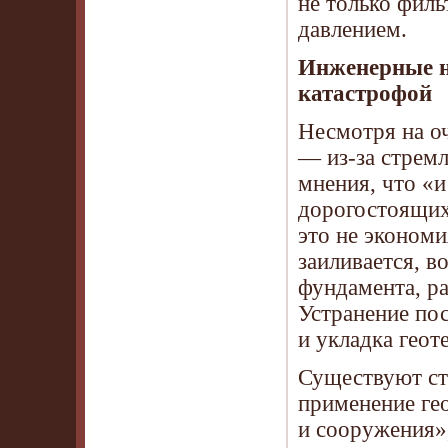
не только филь
давлением.
Инженерные н
катастрофой
Несмотря на оч
— из-за стремл
мнения, что «и
дорогостоящих 
это не экономи
заиливается, в
фундамента, р
Устранение пос
и укладка геот
Существуют ст
применение ге
и сооружения»