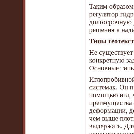
Таким образом,
регулятор гидр
долгосрочную 
решения в над
Типы геотекст
Не существует
конкретную зад
Основные типы
Иглопробивной
системах. Он п
помощью игл, ч
преимущества 
деформации, до
чем выше плот
выдержать. Дл
чаще всего исп