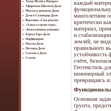
Театр-Музей в Фигерасе
каждый материа
Афоризмы (Цитаты) Дали
функциональну
Мысли и анекдоты Дали
многолетним оп
Духи и Сальвадор Дали
Выставка «Сны разума»
критически ва
«Алиса в стране чудес»
материал, при
«Божественная комедия»
и стабилизации
Карты Таро Дали
Парфюмерия
землёй, не вид
Паззлы Дали
правильного вы
Постеры Дали
устойчивость 
Ссылки о Дали
Статьи
счёте, безопас
Геотекстиль дл
инженерный эле
превращаясь и
Функциональн
Основная зада
грунта, предо