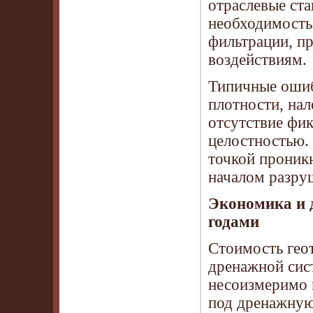
отраслевые ст
необходимость
фильтрации, п
воздействиям.
Типичные ошиб
плотности, нал
отсутствие фик
целостностью.
точкой проникн
началом разру
Экономика и 
годами
Стоимость гео
дренажной сис
несоизмеримо 
под дренажную 