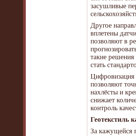
засушливые пер
сельскохозяйс
Другое направ
вплетены датчи
позволяют в р
прогнозироват
такие решения 
стать стандар
Цифровизация 
позволяют точн
нахлёсты и кре
снижает колич
контроль качес
Геотекстиль 
За кажущейся 