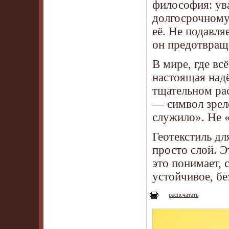
философия: ув
долгосрочному 
её. Не подавля
он предотвраща
В мире, где вс
настоящая надё
тщательном рас
— символ зрело
служило». Не «
Геотекстиль дл
просто слой. Э
это понимает, 
устойчивое, бе
распечатать