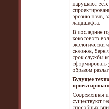
нарушают естес
спроектирован
эрозию почв, 
ландшафта.
В последние го
кокосового во
экологически 
склонов, бере
срок службы ко
сформировать 
образом разлаг
Будущее техн
проектирован
Современная на
существуют ге
способных впит