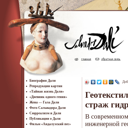
Биография Дали
Доб
Репродукции картин
«Тайная жизнь Дали»
Геотексти
«Дневник одного гения»
страж гидр
Жена — Гала Дали
Фото Сальвадора Дали
Cюрреализм и Дали
В современном
Публикации о Дали
инженерной гео
Фильм «Андалузский пес»