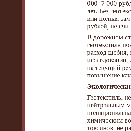
000–7 000 рубл
лет. Без геоте
или полная зам
рублей, не счи
В дорожном ст
геотекстиля п
расход щебня,
исследований, 
на текущий ре
повышение кач
Экологический
Геотекстиль, н
нейтральным м
полипропилена
химическим во
токсинов, не р