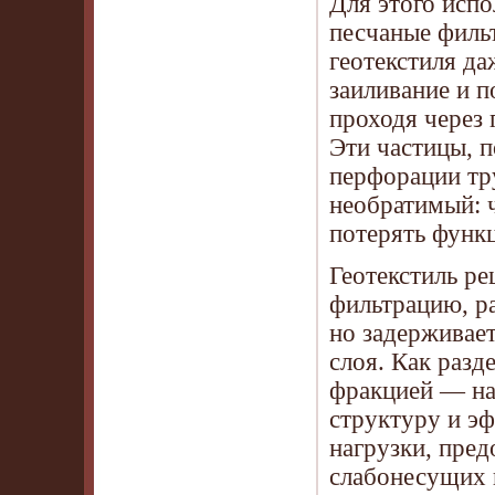
Для этого исп
песчаные филь
геотекстиля да
заиливание и 
проходя через 
Эти частицы, п
перфорации тру
необратимый: ч
потерять функ
Геотекстиль ре
фильтрацию, ра
но задерживае
слоя. Как разд
фракцией — на
структуру и эф
нагрузки, пред
слабонесущих 