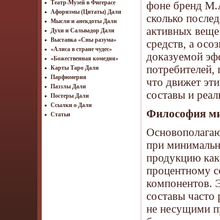
Театр-Музей в Фигерасе
фоне бренд M.
Афоризмы (Цитаты) Дали
сколько после
Мысли и анекдоты Дали
активных вещес
Духи и Сальвадор Дали
Выставка «Сны разума»
средств, а осо
«Алиса в стране чудес»
доказуемой эфф
«Божественная комедия»
потребителей, 
Карты Таро Дали
Парфюмерия
что движет эти
Паззлы Дали
составы и реал
Постеры Дали
Ссылки о Дали
Философия ми
Статьи
Основополага
при минимальн
продукцию как
процентному с
компонентов. 
составы часто 
не несущими п