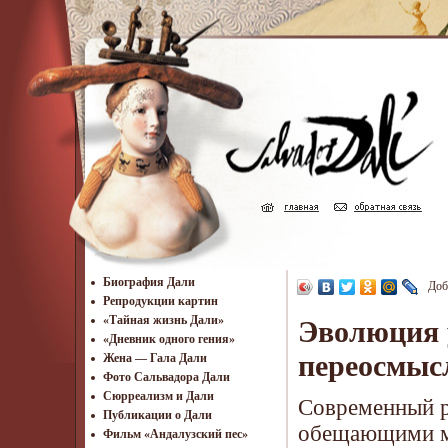
Биография Дали
Доб
Репродукции картин
«Тайная жизнь Дали»
Эволюция 
«Дневник одного гения»
переосмыс
Жена — Гала Дали
Фото Сальвадора Дали
Cюрреализм и Дали
Современный р
Публикации о Дали
обещающими мг
Фильм «Андалузский пес»