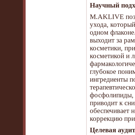
Научный подх
M.AKLIVE пози
ухода, которы
одном флаконе
выходит за ра
косметики, при
косметикой и 
фармакологиче
глубокое пони
ингредиенты п
терапевтическо
фосфолипиды, 
приводит к сн
обеспечивает н
коррекцию прич
Целевая ауди