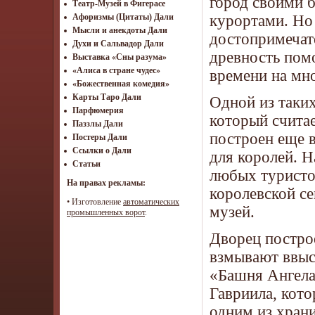
город своими 
Театр-Музей в Фигерасе
курортами. Но 
Афоризмы (Цитаты) Дали
Мысли и анекдоты Дали
достопримечат
Духи и Сальвадор Дали
древность помо
Выставка «Сны разума»
«Алиса в стране чудес»
времени на мно
«Божественная комедия»
Карты Таро Дали
Одной из таки
Парфюмерия
который счита
Паззлы Дали
построен еще в
Постеры Дали
Ссылки о Дали
для королей. 
Статьи
любых туристов
На правах рекламы:
королевской с
•
Изготовление
автоматических
музей.
промышленных ворот
.
Дворец постро
взмывают ввыс
«Башня Ангела»
Гавриила, кот
одним из хран