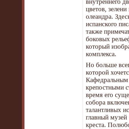
внутреннего дв
цветов, зелени
олеандра. Здес
испанского пи
также примеча
боковых релье
который изобр
комплекса.
Но больше все
которой хочет
Кафедральным 
крепостными с
время его сущ
собора включе
талантливых и
главный музей 
креста. Полюбо