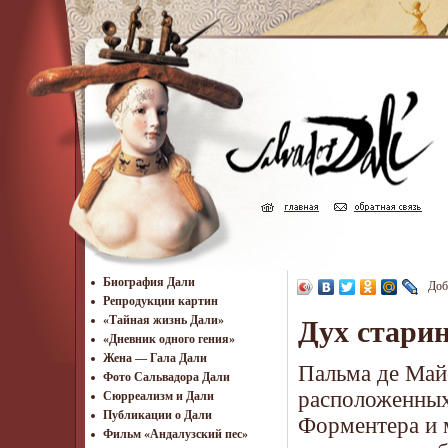
Биография Дали
Доб
Репродукции картин
«Тайная жизнь Дали»
Дух стари
«Дневник одного гения»
Жена — Гала Дали
Пальма де Май
Фото Сальвадора Дали
расположенных
Cюрреализм и Дали
Публикации о Дали
Форментера и 
Фильм «Андалузский пес»