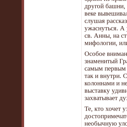
другой башни,
веке вывешивал
слушая рассказ
ужаснуться. А
св. Анны, на 
мифологии, или
Особое внимани
знаменитый Гр
самым первым о
так и внутри.
колоннами и н
выставку удив
захватывает ду
Те, кто хочет 
достопримечат
необычную улоч