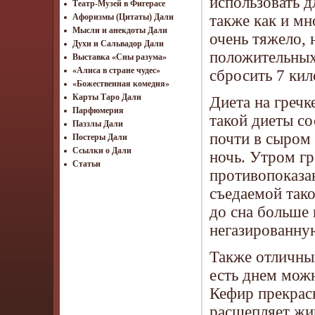
использовать д
Театр-Музей в Фигерасе
также как и мн
Афоризмы (Цитаты) Дали
Мысли и анекдоты Дали
очень тяжело, 
Духи и Сальвадор Дали
положительных 
Выставка «Сны разума»
«Алиса в стране чудес»
сбросить 7 кил
«Божественная комедия»
Карты Таро Дали
Диета на гречк
Парфюмерия
такой диеты со
Паззлы Дали
почти в сыром 
Постеры Дали
Ссылки о Дали
ночь. Утром гр
Статьи
противопоказан
съедаемой тако
до сна больше
негазированну
Также отличным
есть днем можн
Кефир прекрасн
расщепляет жир