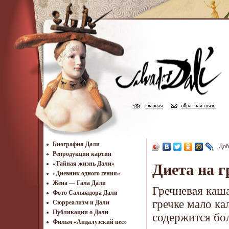
Биография Дали
Доб
Репродукции картин
«Тайная жизнь Дали»
Диета на г
«Дневник одного гения»
Жена — Гала Дали
Гречневая каша
Фото Сальвадора Дали
гречке мало ка
Cюрреализм и Дали
Публикации о Дали
содержится бо
Фильм «Андалузский пес»