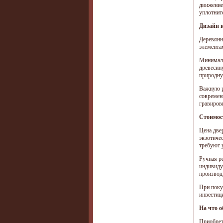
движение 
уплотнит
Дизайн и
Деревянн
элемента
Минимали
древесин
природну
Важную р
современ
гравиров
Стоимос
Цена две
экзотиче
требуют 
Ручная р
индивиду
производ
При поку
инвестиц
На что 
Приобрет