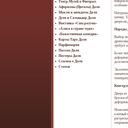
микрокли
Театр-Музей в Фигерасе
особенно
Афоризмы (Цитаты) Дали
Мысли и анекдоты Дали
Натураль
патину. 
Духи и Сальвадор Дали
двери на
Выставка «Сны разума»
«Алиса в стране чудес»
Породы д
«Божественная комедия»
Выбор по
Карты Таро Дали
древесин
Парфюмерия
требует 
Паззлы Дали
Более тв
Постеры Дали
деформац
Ссылки о Дали
долговеч
Статьи
Экзотиче
значител
температ
Конструк
Дверь из
бруски о
деформац
Монолитн
клеёный 
растреск
открыван