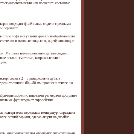
 отрегулировать петли или проверить состояние
рьеров подходят филёнчатые модели с резными
м переплёте.
в стиле лофт могут имитировать необработанную
ые оттенки и матовые покрытия, подчёркивающие
ном. Матовые никелированные детали создают
ные вставки (матовые, витражные или с
кцию.
ктор: сосна в 2—3 раза дешевле дуба, а
: двери толщиной 60—80 мм прочнее и теплее, но
Фабричные модели с типовыми размерами доступнее
миальная фурнитура от европейских
рь подвергается перепадам температур, оправдана
ее лёгкий вариант, сделав акцент на дизайне.
каты: они подтверждают обработку антисептиками