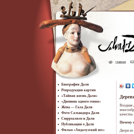
Биография Дали
Репродукции картин
«Тайная жизнь Дали»
Деревя
«Дневник одного гения»
Входная 
Жена — Гала Дали
многообр
Фото Сальвадора Дали
качества
Cюрреализм и Дали
Почему 
Публикации о Дали
Фильм «Андалузский пес»
Двери из