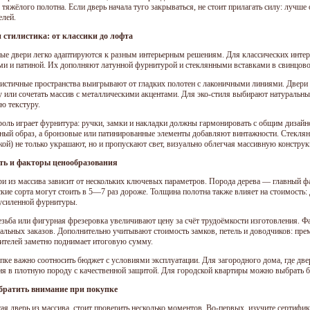
тяжёлого полотна. Если дверь начала туго закрываться, не стоит прилагать силу: лучше
елей.
 стилистика: от классики до лофта
ые двери легко адаптируются к разным интерьерным решениям. Для классических инте
ми и патиной. Их дополняют латунной фурнитурой и стеклянными вставками в свинцово
стичные пространства выигрывают от гладких полотен с лаконичными линиями. Двери 
у или сочетать массив с металлическими акцентами. Для эко-стиля выбирают натуральн
ю текстуру.
оль играет фурнитура: ручки, замки и накладки должны гармонировать с общим дизай
ный образ, а бронзовые или патинированные элементы добавляют винтажности. Стеклян
кой) не только украшают, но и пропускают свет, визуально облегчая массивную констру
ть и факторы ценообразования
ри из массива зависит от нескольких ключевых параметров. Порода дерева — главный фа
ские сорта могут стоить в 5—7 раз дороже. Толщина полотна также влияет на стоимость
усиленной фурнитуры.
езьба или фигурная фрезеровка увеличивают цену за счёт трудоёмкости изготовления. 
альных заказов. Дополнительно учитывают стоимость замков, петель и доводчиков: пре
ителей заметно поднимает итоговую сумму.
пке важно соотносить бюджет с условиями эксплуатации. Для загородного дома, где две
ия в плотную породу с качественной защитой. Для городской квартиры можно выбрать бол
обратить внимание при покупке
ая дверь из массива, стоит проверить несколько моментов. Во-первых, изучите сертифи