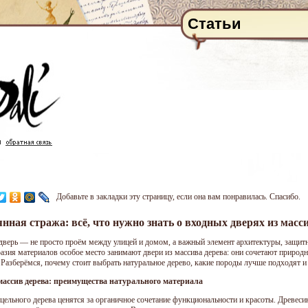
Статьи
Добавьте в закладки эту страницу, если она вам понравилась. Спасибо.
нная стража: всё, что нужно знать о входных дверях из масс
дверь — не просто проём между улицей и домом, а важный элемент архитектуры, защитн
азия материалов особое место занимают двери из массива дерева: они сочетают природн
. Разберёмся, почему стоит выбрать натуральное дерево, какие породы лучше подходят и
массив дерева: преимущества натурального материала
 цельного дерева ценятся за органичное сочетание функциональности и красоты. Древеси