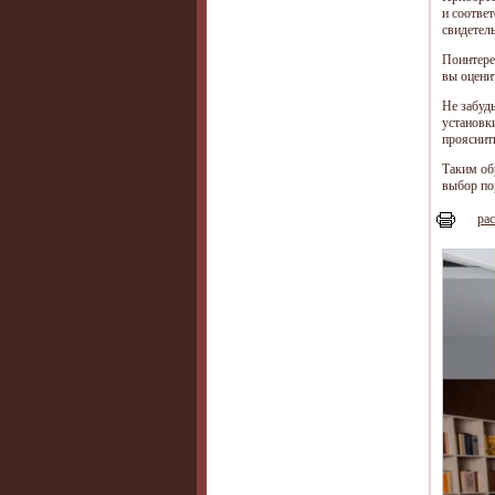
и соотве
свидетел
Поинтере
вы оцени
Не забуд
установк
прояснить
Таким об
выбор по
рас