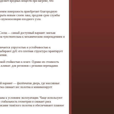
ыделяет вредных веществ при нагреве, что
еменем поверхность приобретает благородную
окрыть новым слоем лака, продлив срок службы
ую шумоизоляцию входного узла.
 Сосна — самый доступный вариант: мягкая
она чувствительна к механическим повреждениям и
личается упругостью и устойчивостью к
бирают дуб: его плотная структура гарантирует
шения.
кой стойкостью к влаге. Однако их стоимость
 климат: для регионов с резкими перепадами
ий вариант — филёнчатая дверь, где массивные
ема снижает вес полотна и минимизирует
льны к условиям эксплуатации. Чаще используют
стабильность геометрии и снижает риск
исание тяжёлого полотна и обеспечивают плавное