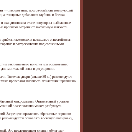
иант — лакирование: прозрачный или тонирующий
о, а глянцевые добавляют глубины и блеска.
ов в скандинавском стиле популярны выбеленные
ные пропитки сохраняют тактильную мягкость
т грибка, насекомых и повышают огнестойкость
горание и растрескивание под солнечными
ести к заклиниванию полотна или образованию
 для монтажной пены и регулировки.
али. Тяжелые двери (свыше 80 кг) рекомендуют
тажа проверяют плотность прилегания: правильно
табильный микроклимат. Оптимальный уровень
точной влаге полотно может разбухнуть.
елий. Запрещено применять абразивные порошки
од рекомендуется обновлять восковую полировку,
зкой. Это предотвращает скрип и облегчает