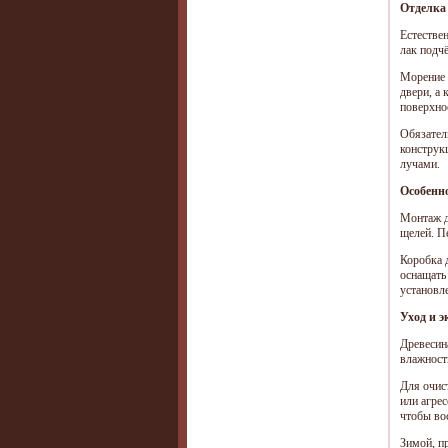
Отделка 
Естестве
лак подч
Морение 
двери, а
поверхно
Обязател
конструк
лучами.
Особенно
Монтаж д
щелей. П
Коробка 
оснащать
установле
Уход и э
Древесин
влажност
Для очис
или агре
чтобы во
Зимой, п