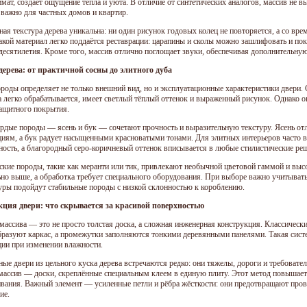
мат, создаёт ощущение тепла и уюта. В отличие от синтетических аналогов, массив не в
 важно для частных домов и квартир.
ная текстура дерева уникальна: ни один рисунок годовых колец не повторяется, а со вр
Такой материал легко поддаётся реставрации: царапины и сколы можно зашлифовать и п
 десятилетия. Кроме того, массив отлично поглощает звуки, обеспечивая дополнительн
ерева: от практичной сосны до элитного дуба
роды определяет не только внешний вид, но и эксплуатационные характеристики двери.
а легко обрабатывается, имеет светлый тёплый оттенок и выраженный рисунок. Однако 
защитного покрытия.
ёрдые породы — ясень и бук — сочетают прочность и выразительную текстуру. Ясень от
иям, а бук радует насыщенными красноватыми тонами. Для элитных интерьеров часто вы
ность, а благородный серо-коричневый оттенок вписывается в любые стилистические ре
ские породы, такие как меранти или тик, привлекают необычной цветовой гаммой и высо
ьно выше, а обработка требует специального оборудования. При выборе важно учитывать
уры подойдут стабильные породы с низкой склонностью к короблению.
ция двери: что скрывается за красивой поверхностью
 массива — это не просто толстая доска, а сложная инженерная конструкция. Классическ
бразуют каркас, а промежутки заполняются тонкими деревянными панелями. Такая сист
ии при изменении влажности.
ые двери из цельного куска дерева встречаются редко: они тяжелы, дороги и требовате
массив — доски, скреплённые специальным клеем в единую плиту. Этот метод повышает 
ивания. Важный элемент — усиленные петли и рёбра жёсткости: они предотвращают пров
ие.