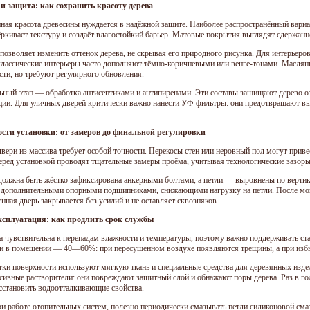
и защита: как сохранить красоту дерева
нная красота древесины нуждается в надёжной защите. Наиболее распространённый вар
ёркивает текстуру и создаёт влагостойкий барьер. Матовые покрытия выглядят сдержанн
позволяет изменить оттенок дерева, не скрывая его природного рисунка. Для интерьер
 классические интерьеры часто дополняют тёмно-коричневыми или венге-тонами. Масля
сти, но требуют регулярного обновления.
ьный этап — обработка антисептиками и антипиренами. Эти составы защищают дерево о
ции. Для уличных дверей критически важно нанести УФ-фильтры: они предотвращают вы
сти установки: от замеров до финальной регулировки
вери из массива требует особой точности. Перекосы стен или неровный пол могут прив
еред установкой проводят тщательные замеры проёма, учитывая технологические зазоры
должна быть жёстко зафиксирована анкерными болтами, а петли — выровнены по вертик
 дополнительными опорными подшипниками, снижающими нагрузку на петли. После мон
нная дверь закрывается без усилий и не оставляет сквозняков.
ксплуатация: как продлить срок службы
а чувствительна к перепадам влажности и температуры, поэтому важно поддерживать с
и в помещении — 40—60%: при пересушенном воздухе появляются трещины, а при избы
тки поверхности используют мягкую ткань и специальные средства для деревянных изд
ссивные растворители: они повреждают защитный слой и обнажают поры дерева. Раз в г
сстановить водоотталкивающие свойства.
ри работе отопительных систем, полезно периодически смазывать петли силиконовой сма