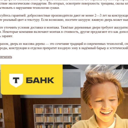
тствие экологическим стандартам. Во-вторых, осмотрите поверхность: трещины, сколы 
ьствовать о нарушении технологии сушки.
суйтесь гарантией: добросовестные производители дают не менее 2—3 лет на конструкц
те реальный цвет и текстуру. Если возможно, посетите шоурум: вживую дверь может выг
ьте уточнить условия доставки и монтажа. Тяжёлые деревянные двери требуют аккуратн
и. Некоторые компании включают монтаж в стоимость, другие предлагают его как допо
 заранее.
разом, дверь из массива дерева — это сочетание традиций и современных технологий, 
роды, конструкции и отделки превратит входную зону в надёжный барьер и эстетический
печатать