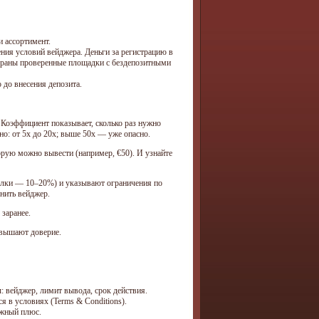
 ассортимент.
ия условий вейджера. Деньги за регистрацию в
обраны проверенные площадки с бездепозитными
до внесения депозита.
. Коэффициент показывает, сколько раз нужно
о: от 5x до 20x; выше 50x — уже опасно.
рую можно вывести (например, €50). И узнайте
олки — 10–20%) и указывают ограничения по
нить вейджер.
заранее.
овышают доверие.
 вейджер, лимит вывода, срок действия.
я в условиях (Terms & Conditions).
ажный плюс.