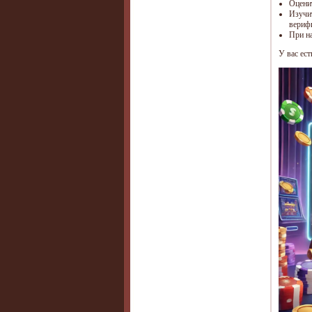
Оценит
Изучи
вериф
При н
У вас ес