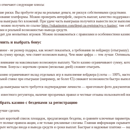
 отмечают следующие плюсы:
е риски. Вы пробуете игры на реальные деньги, не рискуя собственными средствами.
ование платформы. Можно проверить интерфейс, скорость выплат, качество поддержки и
на выигрыш без вложений. При удаче часть выигрыша получится вывести после выполнен
о можно получить по ссылке
https://rukazinotop.com/dengi-za-registraciyu-v-kazino/
, там с
ами и реальной возможностью вывода средств.
дит для неопытных игроков. Можно познакомиться с правилами и особенностями казино 
енить и выбрать бонус
авное - не размер подарка, как может показаться, а требования по вейджеру (отыгрышу)
ть сумму прежде, чем станет возможен вывод. Чем ниже цифра — тем лучше. Оптимальн
 внимание на максимально возможную выплату. Часто казино ограничивают сумму, кото
твия. Бонусы с коротким сроком (несколько дней) сложнее отыграть.
азино ограничивают вклад отдельных игр в выполнение вейджера (слоты — 100%, наст
ьной ставке при отыгрыше (например, не более €5) снижают возможности быстро выпол
да выигрыша часто требуется подтверждение личности — приготовьте фото документов 
 известного регулятора, наличие прозрачных правил и честные отзывы пользователей п
брать казино с бездепами за регистрацию
учше сделать:
ьте короткий список площадок, предлагающих бездепы, и сравните ключевые параметры:
е полные правила акции, а не только рекламные слоганы. Главная информация скрываетс
рьте методы ввода и вывода средств и сроки выплат. Быстрые и надежные платежи — в