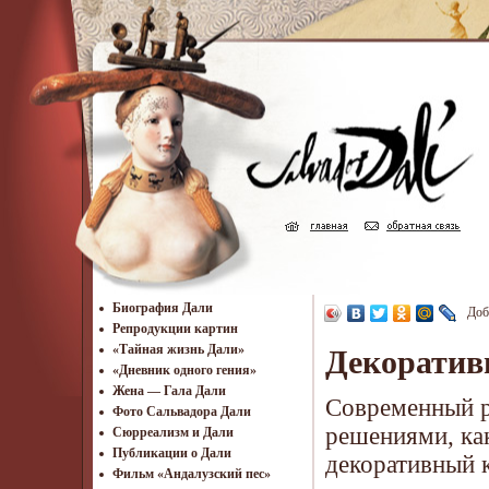
Биография Дали
Доб
Репродукции картин
«Тайная жизнь Дали»
Декоратив
«Дневник одного гения»
Жена — Гала Дали
Современный р
Фото Сальвадора Дали
решениями, как
Cюрреализм и Дали
Публикации о Дали
декоративный 
Фильм «Андалузский пес»