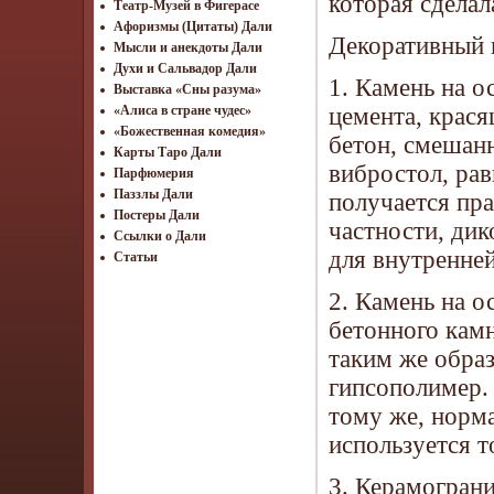
которая сделал
Театр-Музей в Фигерасе
Афоризмы (Цитаты) Дали
Декоративный 
Мысли и анекдоты Дали
Духи и Сальвадор Дали
1. Камень на о
Выставка «Сны разума»
цемента, крас
«Алиса в стране чудес»
«Божественная комедия»
бетон, смешанн
Карты Таро Дали
вибростол, рав
Парфюмерия
Паззлы Дали
получается пр
Постеры Дали
частности, дик
Ссылки о Дали
для внутренней
Статьи
2. Камень на о
бетонного камн
таким же обра
гипсополимер. 
тому же, норм
используется т
3. Керамограни