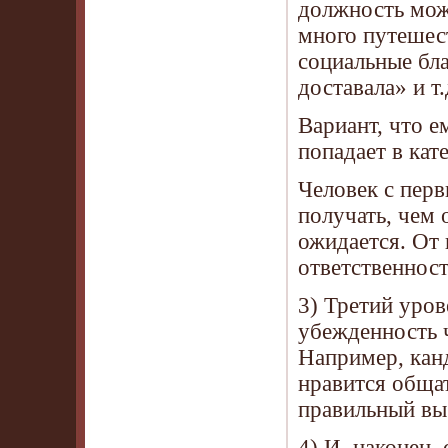
должность може
много путешес
социальные бла
доставала» и т.
Вариант, что 
попадает в к
Человек с пер
получать, чем 
ожидается. От 
ответственност
3) Третий ур
убежденность 
Например, канд
нравится общат
правильный вы
4) И, наконец