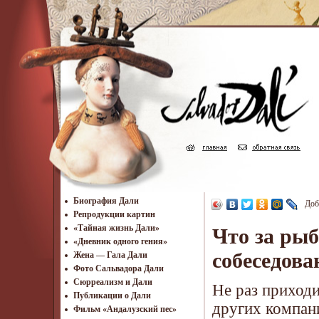
Биография Дали
Доб
Репродукции картин
«Тайная жизнь Дали»
Что за рыб
«Дневник одного гения»
собеседова
Жена — Гала Дали
Фото Сальвадора Дали
Cюрреализм и Дали
Не раз приходи
Публикации о Дали
других компан
Фильм «Андалузский пес»