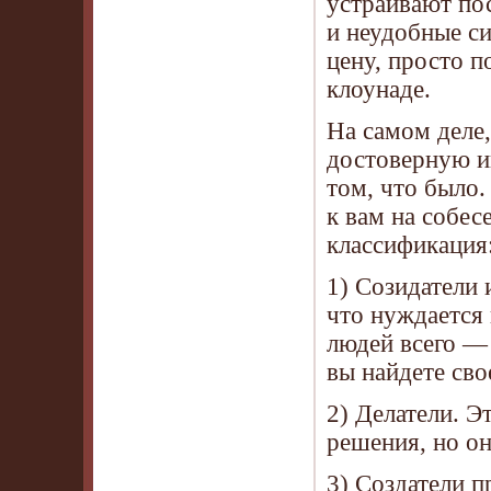
устраивают пос
и неудобные си
цену, просто п
клоунаде.
На самом деле,
достоверную ин
том, что было.
к вам на собес
классификация
1) Созидатели
что нуждается 
людей всего — 
вы найдете сво
2) Делатели. Э
решения, но о
3) Создатели 