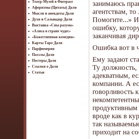
Театр-Музей в Фигерасе
занимаюсь прак
Афоризмы (Цитаты) Дали
агентствам, то
Мысли и анекдоты Дали
Помогите...» 
Духи и Сальвадор Дали
Выставка «Сны разума»
ошибку, котору
«Алиса в стране чудес»
заканчивая ди
«Божественная комедия»
Карты Таро Дали
Ошибка вот в 
Парфюмерия
Паззлы Дали
Ему задают ста
Постеры Дали
Ту должность,
Ссылки о Дали
Статьи
адекватным, ес
компании. А ес
говорливость к
некомпетентны
продуктивным с
вроде как в ку
так называемы
приходит на с