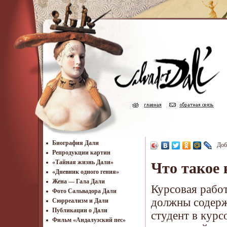
Биография Дали
Доб
Репродукции картин
«Тайная жизнь Дали»
Что такое 
«Дневник одного гения»
Жена — Гала Дали
Курсовая рабо
Фото Сальвадора Дали
должны содерж
Cюрреализм и Дали
Публикации о Дали
студент в курс
Фильм «Андалузский пес»