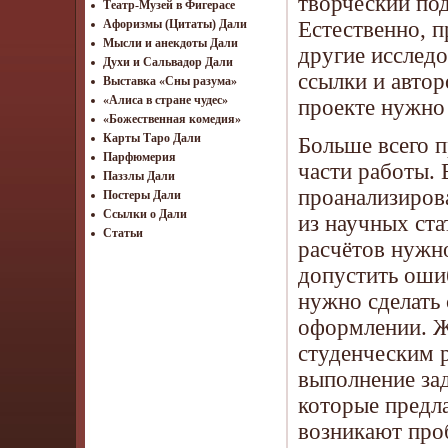
творческий под
Театр-Музей в Фигерасе
Естественно, п
Афоризмы (Цитаты) Дали
Мысли и анекдоты Дали
другие исследо
Духи и Сальвадор Дали
ссылки и автор
Выставка «Сны разума»
«Алиса в стране чудес»
проекте нужно 
«Божественная комедия»
Карты Таро Дали
Больше всего 
Парфюмерия
части работы. 
Паззлы Дали
проанализиров
Постеры Дали
Ссылки о Дали
из научных ста
Статьи
расчётов нужно
допустить оши
нужно сделать
оформлении. Ж
студенческим 
выполнение за
которые предл
возникают про