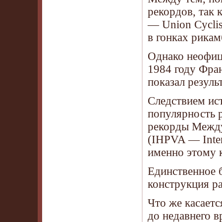
рекордов, так
— Union Cyclist
в гонках рика
Однако неофиц
1984 году Фра
показал результ
Следствием ис
популярность р
рекорды Между
(IHPVA — Inter
именно этому 
Единственное 
конструкция ра
Что же касаетс
до недавнего в