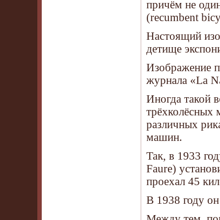
причём не оди
(recumbent bic
Настоящий изоб
детище экспони
Изображение п
журнала «La Na
Иногда такой 
трёхколёсных 
различных рик
машин.
Так, в 1933 г
Faure) установ
проехал 45 ки
В 1938 году он
Между тем, по