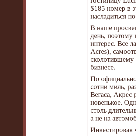
гостиницу Luci
$185 номер в э
насладиться п
В наше просве
день, поэтому
интерес. Все 
Acres), самоот
сколотившему 
бизнесе.
По официально
сотни миль, ра
Вегаса, Акрес 
новенькое. Од
столь длитель
а не на автомо
Инвестировав 