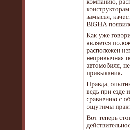
компанию, рас
конструкторам
замысел, качес
BiGHA появился
Как уже говор
является поло
расположен не
непривычная п
автомобиля, не
привыкания.
Правда, опытн
ведь при езде 
сравнению с о
ощутимы практ
Вот теперь сто
действительнос