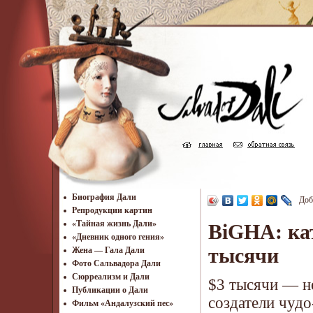
Биография Дали
Доб
Репродукции картин
«Тайная жизнь Дали»
BiGHA: кат
«Дневник одного гения»
тысячи
Жена — Гала Дали
Фото Сальвадора Дали
Cюрреализм и Дали
$3 тысячи — не
Публикации о Дали
создатели чуд
Фильм «Андалузский пес»