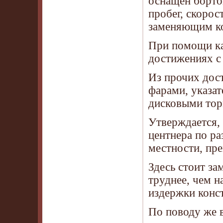
оснащён борт
пробег, скорос
заменяющим к
При помощи ка
достижениях с
Из прочих дос
фарами, указа
дисковыми торм
Утверждается, 
центнера по ра
местности, пре
Здесь стоит за
труднее, чем 
издержки конс
По поводу же 