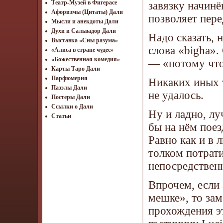
Театр-Музей в Фигерасе
завязку начин
Афоризмы (Цитаты) Дали
позволяет пер
Мысли и анекдоты Дали
Духи и Сальвадор Дали
Надо сказать, 
Выставка «Сны разума»
слова «bigha».
«Алиса в стране чудес»
«Божественная комедия»
— «потому что
Карты Таро Дали
Парфюмерия
Никаких иных 
Паззлы Дали
не удалось.
Постеры Дали
Ссылки о Дали
Ну и ладно, л
Статьи
бы на нём поез
Равно как и в 
толком потрат
непосредственн
Впрочем, если 
мешке», то зам
прохождения э