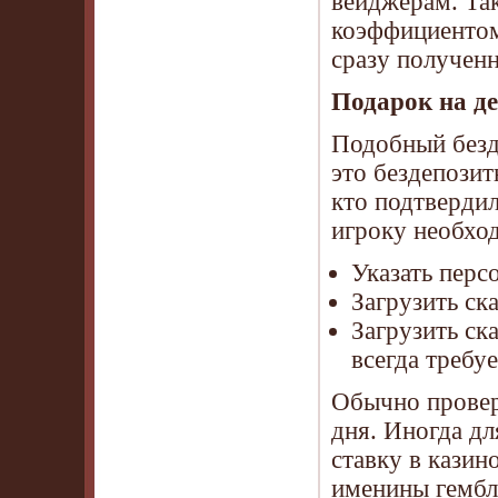
вейджерам. Та
коэффициентом
сразу полученн
Подарок на д
Подобный безд
это бездепози
кто подтверди
игроку необхо
Указать перс
Загрузить ск
Загрузить ск
всегда требуе
Обычно провер
дня. Иногда дл
ставку в кази
именины гембл