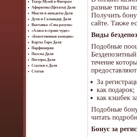
Театр-Музей в Фигерасе
разные типы п
Афоризмы (Цитаты) Дали
Мысли и анекдоты Дали
Получить бону
Духи и Сальвадор Дали
сайте. Также е
Выставка «Сны разума»
«Алиса в стране чудес»
Виды бездепо
«Божественная комедия»
Карты Таро Дали
Подобные поощ
Парфюмерия
Бездепозитный
Паззлы Дали
Постеры Дали
течение котор
Ссылки о Дали
предоставляют
Статьи
За регистрац
как подарок;
как кэшбек з
Подобные бону
читать подроб
Бонус за реги