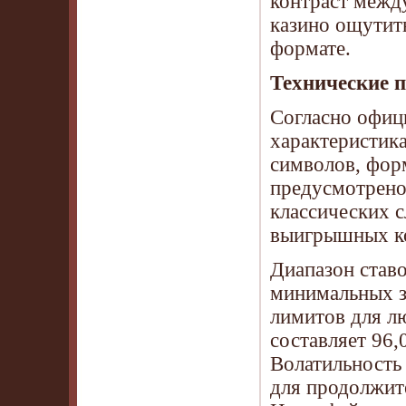
контраст межд
казино ощутит
формате.
Технические 
Согласно офиц
характеристик
символов, фор
предусмотрено
классических с
выигрышных к
Диапазон ставо
минимальных з
лимитов для л
составляет 96,
Волатильность 
для продолжите