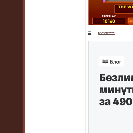
распечатать