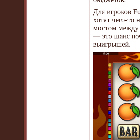
Для игроков Fu
хотят чего-то 
мостом между 
— это шанс поч
выигрышей.