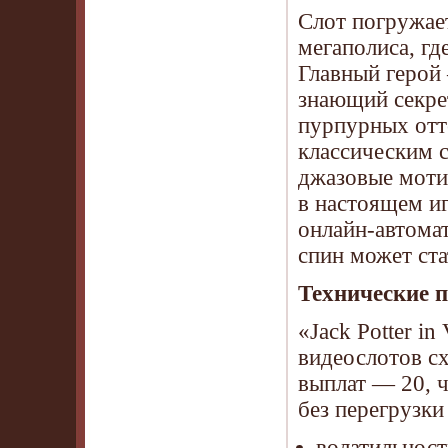
Слот погружает
мегаполиса, гд
Главный герой
знающий секрет
пурпурных отт
классическим 
джазовые моти
в настоящем иг
онлайн-автомат
спин может ст
Технические п
«Jack Potter i
видеослотов сх
выплат — 20, 
без перегрузки
волатильност