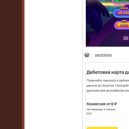
распечатать