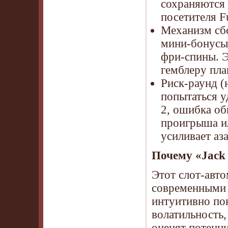
сохраняются 
посетителя F
Механизм сбо
мини-бонусы,
фри-спины. Э
гемблеру пла
Риск-раунд (
попытаться у
2, ошибка об
проигрыша ил
усиливает аза
Почему «Jack 
Этот слот-авто
современными 
интуитивно по
волатильность
оценят потенц