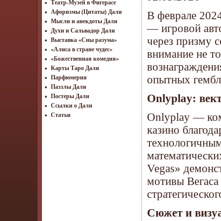
Театр-Музей в Фигерасе
Афоризмы (Цитаты) Дали
В феврале 2024
Мысли и анекдоты Дали
— игровой авт
Духи и Сальвадор Дали
через призму 
Выставка «Сны разума»
«Алиса в стране чудес»
внимание не то
«Божественная комедия»
вознаграждения
Карты Таро Дали
опытных гемб
Парфюмерия
Паззлы Дали
Onlyplay: век
Постеры Дали
Ссылки о Дали
Onlyplay — ком
Статьи
казино благода
технологичным
математических
Vegas» демонс
мотивы Вегаса
стратегическо
Сюжет и визуа