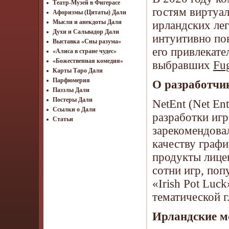
Театр-Музей в Фигерасе
гостям виртуа
Афоризмы (Цитаты) Дали
Мысли и анекдоты Дали
ирландских ле
Духи и Сальвадор Дали
интуитивно по
Выставка «Сны разума»
его привлекате
«Алиса в стране чудес»
«Божественная комедия»
выбравших
Fu
Карты Таро Дали
Парфюмерия
О разработчик
Паззлы Дали
Постеры Дали
NetEnt (Net En
Ссылки о Дали
разработки игр
Статьи
зарекомендова
качеству граф
продукты лице
сотни игр, поп
«Irish Pot Luc
тематической г
Ирландские м