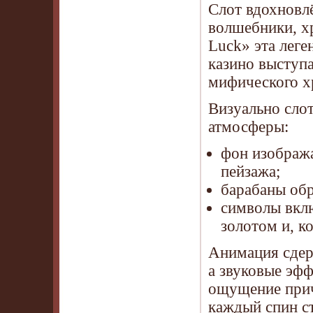
Слот вдохновл
волшебники, хр
Luck» эта леге
казино выступа
мифического х
Визуально слот
атмосферы:
фон изобража
пейзажа;
барабаны об
символы вклю
золотом и, к
Анимация сдер
а звуковые эф
ощущение прич
каждый спин ст