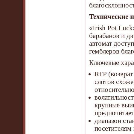
благосклоннос
Технические 
«Irish Pot Luc
барабанов и дв
автомат досту
гемблеров бла
Ключевые хара
RTP (возврат
слотов схоже
относительно
волатильност
крупные выиг
предпочитает
диапазон ста
посетителям 