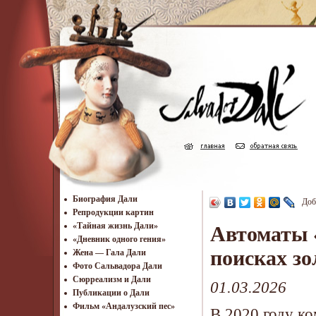
Биография Дали
Доб
Репродукции картин
«Тайная жизнь Дали»
Автоматы «
«Дневник одного гения»
поисках зо
Жена — Гала Дали
Фото Сальвадора Дали
Cюрреализм и Дали
01.03.2026
Публикации о Дали
Фильм «Андалузский пес»
В 2020 году ко