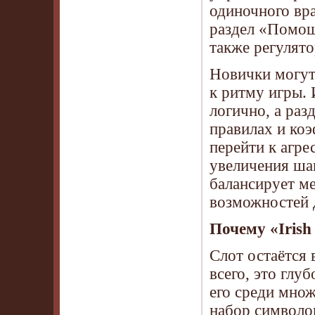
одиночного вр
раздел «Помощ
также регулято
Новички могут
к ритму игры.
логично, а ра
правилах и ко
перейти к агре
увеличения ша
балансирует м
возможностей 
Почему «Irish
Слот остаётся
всего, это глу
его среди множ
набор символов