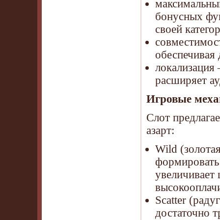
максимальны
бонусных фун
своей катего
совместимост
обеспечивая 
локализация 
расширяет ау
Игровые меха
Слот предлага
азарт:
Wild (золота
формировать
увеличивает 
высокооплач
Scatter (рад
достаточно т