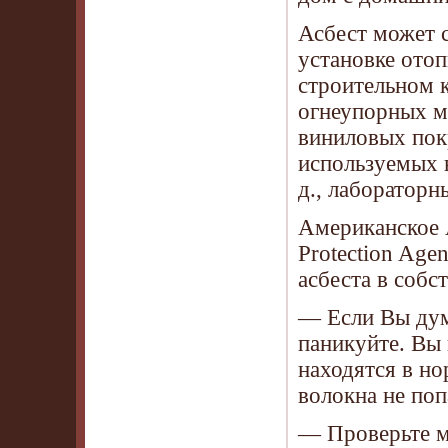
Асбест может 
установке отоп
строительном к
огнеупорных ма
виниловых пок
используемых в
д., лабораторны
Американское 
Protection Age
асбеста в собс
— Если Вы дум
паникуйте. Вы
находятся в но
волокна не поп
— Проверьте ма