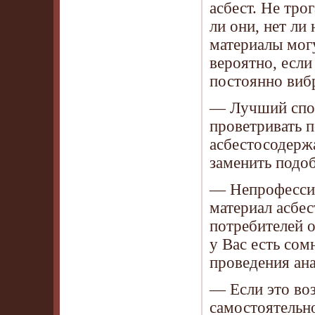
асбест. Не тро
ли они, нет ли
материалы мог
вероятно, если
постоянно вибр
— Лучший спос
проветривать 
асбестосодерж
заменить подо
— Непрофессио
материал асбе
потребителей о
у Вас есть сом
проведения ана
— Если это воз
самостоятельн