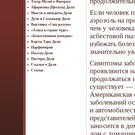
продолжительн
Театр-Музей в Фигерасе
Афоризмы (Цитаты) Дали
Если человек 
Мысли и анекдоты Дали
аэрозоль на пр
Духи и Сальвадор Дали
Выставка «Сны разума»
чем у человек
«Алиса в стране чудес»
асбестовой пыл
«Божественная комедия»
Карты Таро Дали
избежать болез
Парфюмерия
значительно ув
Паззлы Дали
Постеры Дали
Симптомы забо
Ссылки о Дали
проявляются н
Статьи
продолжаться и
существует — л
Американская с
заболеваний о
и автомобилес
представителей
заносится в до
дом с домашн