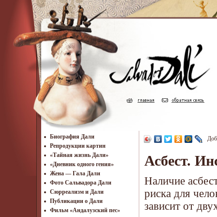
Биография Дали
Доб
Репродукции картин
«Тайная жизнь Дали»
Асбест. И
«Дневник одного гения»
Жена — Гала Дали
Наличие асбес
Фото Сальвадора Дали
риска для чело
Cюрреализм и Дали
Публикации о Дали
зависит от дву
Фильм «Андалузский пес»