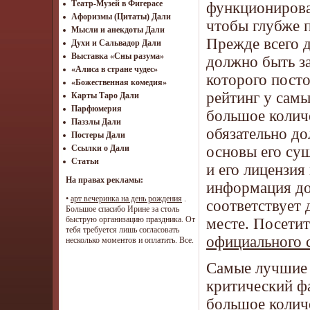
Театр-Музей в Фигерасе
функционирован
Афоризмы (Цитаты) Дали
чтобы глубже 
Мысли и анекдоты Дали
Прежде всего 
Духи и Сальвадор Дали
Выставка «Сны разума»
должно быть за
«Алиса в стране чудес»
которого пост
«Божественная комедия»
рейтинг у самы
Карты Таро Дали
Парфюмерия
большое количе
Паззлы Дали
обязательно д
Постеры Дали
основы его сущ
Ссылки о Дали
Статьи
и его лицензия 
На правах рекламы:
информация до
•
арт вечеринка на день рождения
.
соответствует 
Большое спасибо Ирине за столь
быструю организацию праздника. От
месте. Посети
тебя требуется лишь согласовать
официального 
несколько моментов и оплатить. Все.
Самые лучшие 
критический фа
большое колич