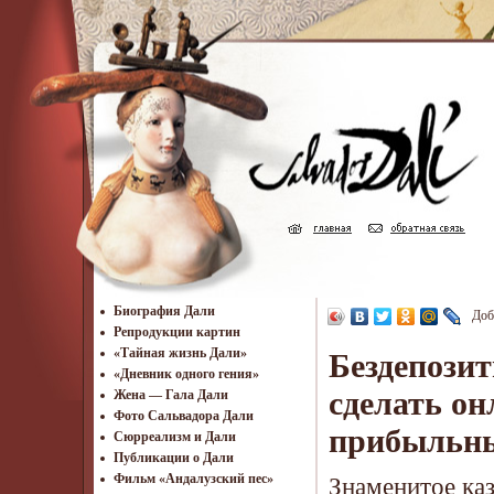
Биография Дали
Доб
Репродукции картин
«Тайная жизнь Дали»
Бездепозит
«Дневник одного гения»
сделать он
Жена — Гала Дали
Фото Сальвадора Дали
прибыльн
Cюрреализм и Дали
Публикации о Дали
Фильм «Андалузский пес»
Знаменитое ка