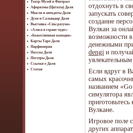
Театр-Музей в Фигерасе
отдохнуть в св
Афоризмы (Цитаты) Дали
запускать сове
Мысли и анекдоты Дали
Духи и Сальвадор Дали
создание персо
Выставка «Сны разума»
Вулкан за онл
«Алиса в стране чудес»
возможности в
«Божественная комедия»
Карты Таро Дали
денежными при
Парфюмерия
dengi
и получа
Паззлы Дали
Постеры Дали
увлекательным
Ссылки о Дали
Статьи
Если вдруг в В
самых красочн
названием «Go
симулятора явл
приготовьтесь 
Вулкане.
Игровое поле с
других аппарат