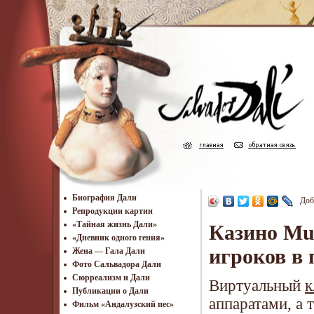
Биография Дали
Доб
Репродукции картин
«Тайная жизнь Дали»
Казино Mu
«Дневник одного гения»
игроков в
Жена — Гала Дали
Фото Сальвадора Дали
Cюрреализм и Дали
Виртуальный
к
Публикации о Дали
аппаратами, а 
Фильм «Андалузский пес»