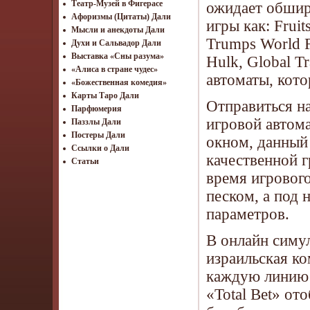
Театр-Музей в Фигерасе
ожидает обширн
Афоризмы (Цитаты) Дали
игры как: Fruit
Мысли и анекдоты Дали
Trumps World Fo
Духи и Сальвадор Дали
Выставка «Сны разума»
Hulk, Global T
«Алиса в стране чудес»
автоматы, кото
«Божественная комедия»
Карты Таро Дали
Отправиться н
Парфюмерия
игровой автома
Паззлы Дали
Постеры Дали
окном, данный 
Ссылки о Дали
качественной 
Статьи
время игрового
песком, а под
параметров.
В онлайн симу
израильская ко
каждую линию у
«Total Bet» от