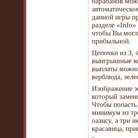
барабанов мож
автоматическом
данной игры п
разделе «Info
чтобы Вы могли
прибыльной.
Цепочки из 3,
выигрышные ко
выплаты можно
верблюда, зеле
Изображение з
который заменя
Чтобы попасть
минимум из тр
оазису, а три 
красавица, пр