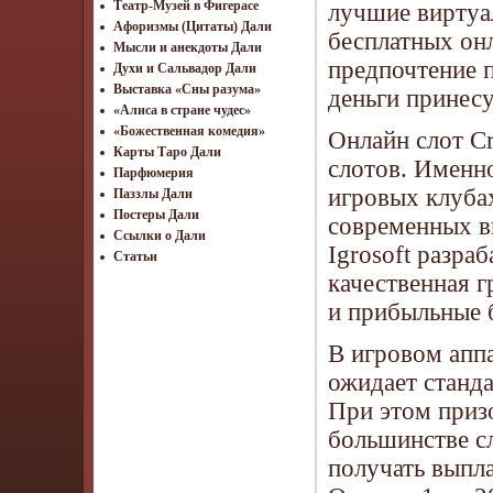
Театр-Музей в Фигерасе
лучшие виртуа
Афоризмы (Цитаты) Дали
бесплатных он
Мысли и анекдоты Дали
предпочтение п
Духи и Сальвадор Дали
Выставка «Сны разума»
деньги принес
«Алиса в стране чудес»
«Божественная комедия»
Онлайн слот C
Карты Таро Дали
слотов. Именн
Парфюмерия
игровых клубах
Паззлы Дали
Постеры Дали
современных в
Ссылки о Дали
Igrosoft разра
Статьи
качественная г
и прибыльные 
В игровом апп
ожидает станда
При этом призо
большинстве сл
получать выпла