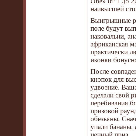
One» от 1 до 2
наивысшей сто
Выигрышные ря
поле будут вып
наковальни, ан
африканская м
практически л
иконки бонусн
После совпаде
кнопок для выс
удвоение. Ваша
сделали свой р
перебивания бо
призовой раун
обезьяны. Снач
упали бананы, 
ценный приз.