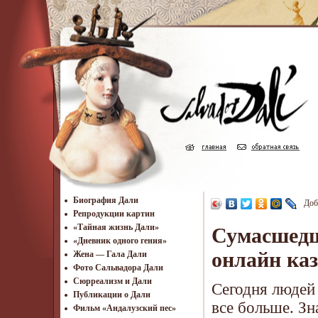
Биография Дали
Доб
Репродукции картин
«Тайная жизнь Дали»
Сумасшедш
«Дневник одного гения»
онлайн каз
Жена — Гала Дали
Фото Сальвадора Дали
Cюрреализм и Дали
Сегодня людей
Публикации о Дали
все больше. З
Фильм «Андалузский пес»